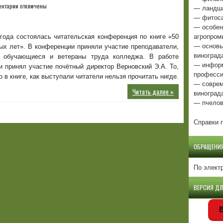
к
ентарии
отключены
— ландша
записи
— фитоса
Готовимся
— особен
к
агропром
 года состоялась читательская конференция по книге «50
юбилею
— основы
ых лет». В конференции приняли участие преподаватели,
виноград
, обучающиеся и ветераны труда колледжа. В работе
— информ
 принял участие почётный директор Верновский Э.А. То,
професси
о в книге, как выступали читатели нельзя прочитать нигде.
— соврем
Читать далее »
виноград
— пчелов
Справки п
ОБРАЩЕНИ
По элект
ВЕРСИЯ Д
В