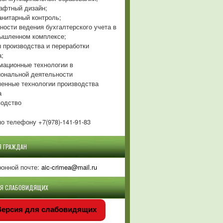
фтный дизайн;
нитарный контроль;
ности ведения бухгалтерского учета в
ышленном комплексе;
 производства и переработки
а;
ационные технологии в
ональной деятельности
енные технологии производства
а
одство
о телефону +7(978)-141-91-83
Я ГРАЖДАН
ронной почте:
aic-crimea@mail.ru
ЛЯ СЛАБОВИДЯЩИХ
ерсия для слабовидящих