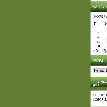
КАЛЕНДАР
НОЯБРЬ
Пн
В
7
14
21
28
« Окт
Де
АРХИВЫ
Архивы
НЕЗАВИСИМ
УСЛУГ
ОПРОС.
УСЛОВИЙ