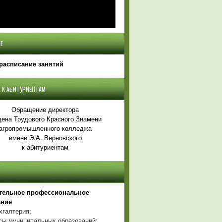
Е
расписание занятий
 К АБИТУРИЕНТАМ
Обращение директора
ена Трудового Красного Знамени
агропромышленного колледжа
имени Э.А. Верновского
к абитуриентам
тельное профессиональное
ание
хгалтерия;
ы муниципальных образований;