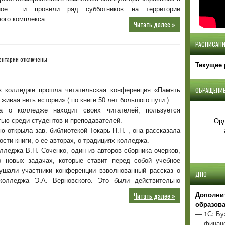
ное и провели ряд субботников на территории
ого комплекса.
Читать далее »
РАСПИСАНИ
к
ентарии
отключены
Текущее 
записи
Читательская
конференция
ОБРАЩЕНИЕ
в колледже прошла читательская конференция «Память
 живая нить истории» ( по книге 50 лет большого пути.)
а о колледже находит своих читателей, пользуется
Орд
ью среди студентов и преподавателей.
 открыла зав. библиотекой Токарь Н.Н. , она рассказала
ости книги, о ее авторах, о традициях колледжа.
лледжа В.Н. Соченко, один из авторов сборника очерков,
о новых задачах, которые ставит перед собой учебное
ушали участники конференции взволнованный рассказ о
ДПО
 колледжа Э.А. Верновского. Это были действительно
Д
ополни
Читать далее »
образов
— 1С: Бу
— финанс