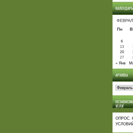
КАЛЕНДАР
ФЕВРАЛ
Пн
В
6
13
20
27
« Янв
М
АРХИВЫ
Архивы
НЕЗАВИСИМ
УСЛУГ
ОПРОС.
УСЛОВИЙ