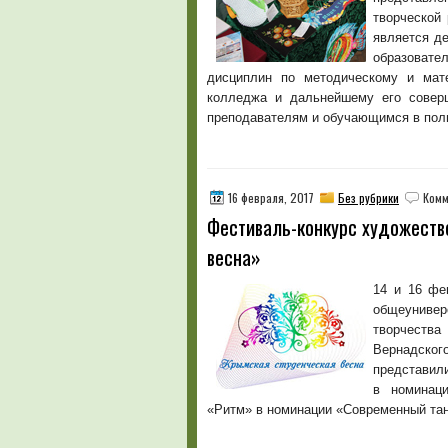
творческой
является д
образовате
дисциплин по методическому и мате
колледжа и дальнейшему его соверш
преподавателям и обучающимся в полн
16 февраля, 2017
Без рубрики
Комм
Фестиваль-конкурс художеств
весна»
14 и 16 фе
общеуниве
творчест
Вернадског
представи
в номинаци
«Ритм» в номинации «Современный та