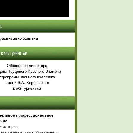
Е
расписание занятий
 К АБИТУРИЕНТАМ
Обращение директора
ена Трудового Красного Знамени
агропромышленного колледжа
имени Э.А. Верновского
к абитуриентам
тельное профессиональное
ание
хгалтерия;
ы муниципальных образований;