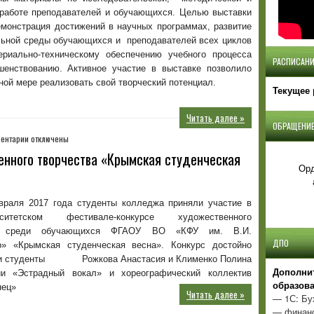
 работе преподавателей и обучающихся. Целью выставки
емонстрация достижений в научных программах, развитие
льной среды обучающихся и преподавателей всех циклов
риально-техническому обеспечению учебного процесса
РАСПИСАНИ
енствованию. Активное участие в выставке позволило
ой мере реализовать свой творческий потенциал.
Текущее 
Читать далее »
ОБРАЩЕНИЕ
к
ентарии
отключены
записи
енного творчества «Крымская студенческая
Фестиваль-
Орд
конкурс
художественного
творчества
враля 2017 года студенты колледжа приняли участие в
«Крымская
рситетском фестивале-конкурсе художественного
студенческая
ва среди обучающихся ФГАОУ ВО «КФУ им. В.И.
весна»
ДПО
о» «Крымская студенческая весна». Конкурс достойно
ли студенты Рожкова Анастасия и Клименко Полина
Д
ополни
и «Эстрадный вокал» и хореографический коллектив
образов
нец»
Читать далее »
— 1С: Бу
— финанс