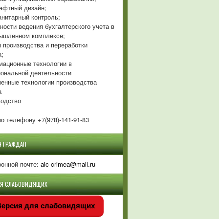
фтный дизайн;
нитарный контроль;
ности ведения бухгалтерского учета в
ышленном комплексе;
 производства и переработки
а;
ационные технологии в
ональной деятельности
енные технологии производства
а
одство
о телефону +7(978)-141-91-83
Я ГРАЖДАН
ронной почте:
aic-crimea@mail.ru
ЛЯ СЛАБОВИДЯЩИХ
ерсия для слабовидящих