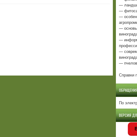
— ландша
— фитоса
— особен
агропром
— основы
виноград
— информ
професси
— соврем
виноград
— пчелов
Справки п
ОБРАЩЕНИ
По элект
ВЕРСИЯ Д
В