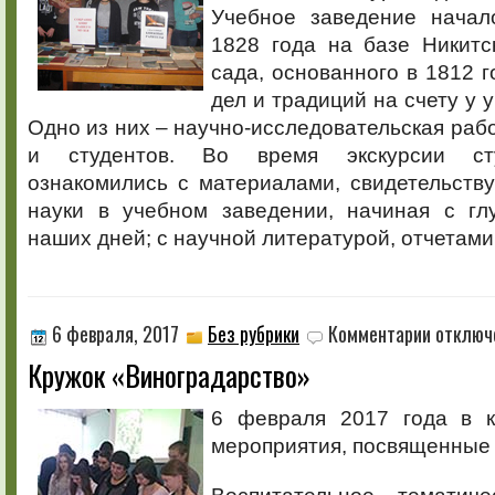
Учебное заведение начал
1828 года на базе Никитс
сада, основанного в 1812 г
дел и традиций на счету у 
Одно из них – научно-исследовательская раб
и студентов. Во время экскурсии ст
ознакомились с материалами, свидетельств
науки в учебном заведении, начиная с гл
наших дней; с научной литературой, отчетами
к
6 февраля, 2017
Без рубрики
Комментарии
отключ
записи
Кружок «Виноградарство»
Кружок
«Виноград
6 февраля 2017 года в к
мероприятия, посвященные 