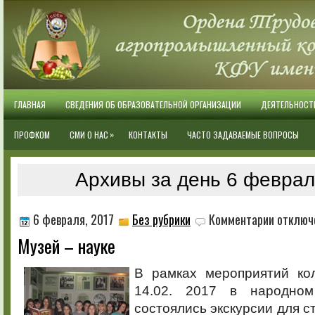
ГЛАВНАЯ
СВЕДЕНИЯ ОБ ОБРАЗОВАТЕЛЬНОЙ ОРГАНИЗАЦИИ
ДЕЯТЕЛЬНОСТ
»
ПРОФКОМ
СМИ О НАС
КОНТАКТЫ
ЧАСТО ЗАДАВАЕМЫЕ ВОПРОСЫ
Архивы за день 6 феврал
к
6 февраля, 2017
Без рубрики
Комментарии
отключ
записи
Музей – науке
Музей
–
науке
В рамках мероприятий кол
14.02. 2017 в народно
состоялись экскурсии для ст