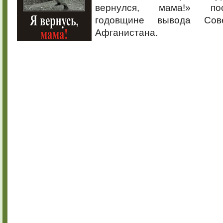
вернулся,
вернулся, мама!» по
мама!»
годовщине вывода Сов
Афганистана.