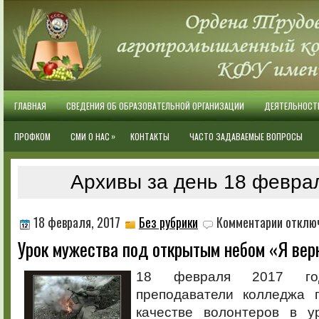
ГЛАВНАЯ
СВЕДЕНИЯ ОБ ОБРАЗОВАТЕЛЬНОЙ ОРГАНИЗАЦИИ
ДЕЯТЕЛЬНОСТ
»
ПРОФКОМ
СМИ О НАС
КОНТАКТЫ
ЧАСТО ЗАДАВАЕМЫЕ ВОПРОСЫ
Архивы за день 18 февра
к
18 февраля, 2017
Без рубрики
Комментарии
отклю
записи
Урок мужества под открытым небом «Я верн
Урок
мужества
под
18 февраля 2017 го
открытым
преподаватели колледжа 
небом
«Я
качестве волонтеров в у