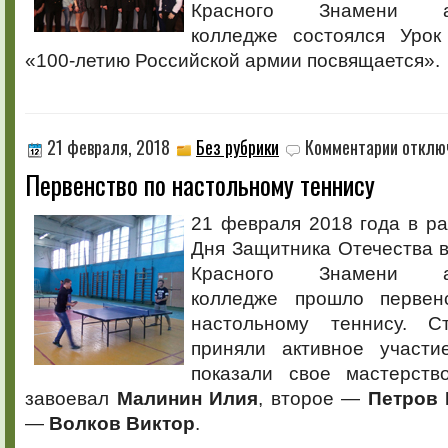
Красного Знамени аг
колледже состоялся Урок
«100-летию Российской армии посвящается».
к
21 февраля, 2018
Без рубрики
Комментарии
отклю
записи
Первенство по настольному теннису
Первенст
по
настольн
21 февраля 2018 года в р
теннису
Дня Защитника Отечества 
Красного Знамени аг
колледже прошло первен
настольному теннису. С
приняли активное участи
показали свое мастерст
завоевал
Малинин Илия
, второе —
Петров
—
Волков Виктор
.