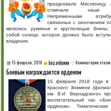
праздновали Масленицу, 
отмечали наши пре
Непременными атриб
связанных с окончанием х
являлись румяные и круглолицые блины,
собой солнце, которое должно было вступи
владения.
к
15 февраля, 2018
Без рубрики
Комментарии
отклю
записи
Боевым награждается орденом
Боевым
награжда
орденом
15 февраля 2018 года в 
Красного Знамени (филиа
им. В.И. Вернадского» пр
воспитательный час «Бое
орденом». Тематическа