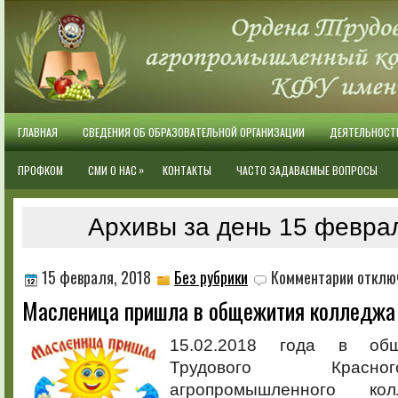
ГЛАВНАЯ
СВЕДЕНИЯ ОБ ОБРАЗОВАТЕЛЬНОЙ ОРГАНИЗАЦИИ
ДЕЯТЕЛЬНОСТ
»
ПРОФКОМ
СМИ О НАС
КОНТАКТЫ
ЧАСТО ЗАДАВАЕМЫЕ ВОПРОСЫ
Архивы за день 15 февра
к
15 февраля, 2018
Без рубрики
Комментарии
отклю
записи
Масленица пришла в общежития колледжа
Маслениц
пришла
в
15.02.2018 года в об
общежити
Трудового Красн
колледжа
агропромышленного ко