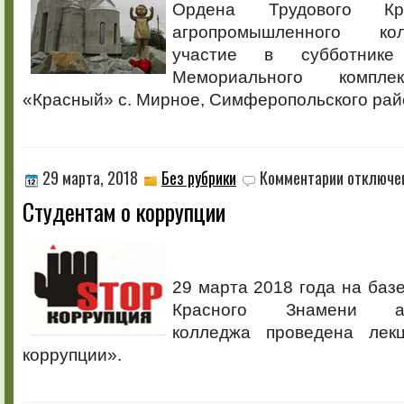
Ордена Трудового Кр
агропромышленного ко
участие в субботнике
Мемориального компле
«Красный» с. Мирное, Симферопольского рай
к
29 марта, 2018
Без рубрики
Комментарии
отключе
записи
Студентам о коррупции
Студентам
о
коррупции
29 марта 2018 года на баз
Красного Знамени агр
колледжа проведена лек
коррупции».