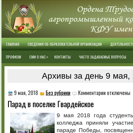
ГЛАВНАЯ
СВЕДЕНИЯ ОБ ОБРАЗОВАТЕЛЬНОЙ ОРГАНИЗАЦИИ
ДЕЯТЕЛЬНОСТ
»
ПРОФКОМ
СМИ О НАС
КОНТАКТЫ
ЧАСТО ЗАДАВАЕМЫЕ ВОПРОСЫ
Архивы за день 9 мая,
к
9 мая, 2018
Без рубрики
Комментарии
отключены
записи
Парад в поселке Гвардейское
Парад
в
поселке
9 мая 2018 года студент
Гвардейское
колледжа приняли участи
параде Победы, посвящен