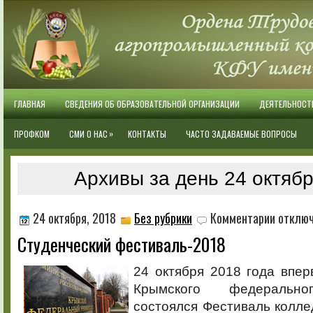
ГЛАВНАЯ
СВЕДЕНИЯ ОБ ОБРАЗОВАТЕЛЬНОЙ ОРГАНИЗАЦИИ
ДЕЯТЕЛЬНОСТ
»
ПРОФКОМ
СМИ О НАС
КОНТАКТЫ
ЧАСТО ЗАДАВАЕМЫЕ ВОПРОСЫ
Архивы за день 24 октябр
к
24 октября, 2018
Без рубрики
Комментарии
отклю
записи
Студенческий фестиваль-2018
Студенчес
фестиваль
24 октября 2018 года впе
Крымского федерально
состоялся Фестиваль колл