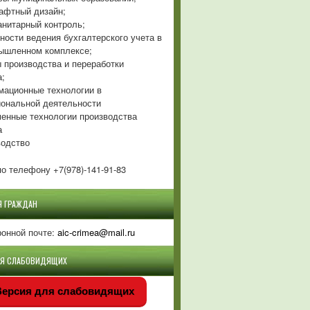
фтный дизайн;
нитарный контроль;
ности ведения бухгалтерского учета в
ышленном комплексе;
 производства и переработки
а;
ационные технологии в
ональной деятельности
енные технологии производства
а
одство
о телефону +7(978)-141-91-83
Я ГРАЖДАН
ронной почте:
aic-crimea@mail.ru
ЛЯ СЛАБОВИДЯЩИХ
ерсия для слабовидящих