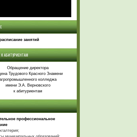
Е
расписание занятий
 К АБИТУРИЕНТАМ
Обращение директора
ена Трудового Красного Знамени
агропромышленного колледжа
имени Э.А. Верновского
к абитуриентам
тельное профессиональное
ание
хгалтерия;
ы муниципальных образований;