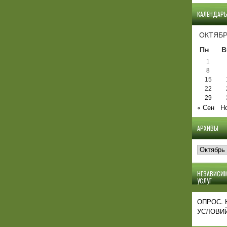
КАЛЕНДАР
ОКТЯБР
Пн
В
1
8
15
22
29
« Сен
Н
АРХИВЫ
Архивы
НЕЗАВИСИМ
УСЛУГ
ОПРОС.
УСЛОВИЙ