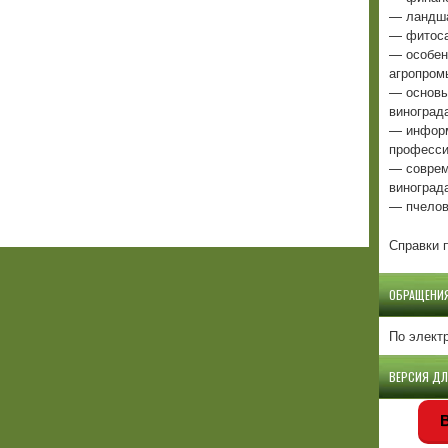
— ландша
— фитоса
— особен
агропром
— основы
виноград
— информ
професси
— соврем
виноград
— пчелов
Справки п
ОБРАЩЕНИ
По элект
ВЕРСИЯ Д
В