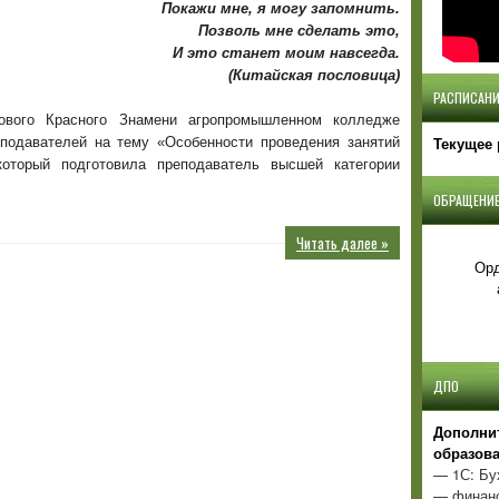
Покажи мне, я могу запомнить.
1
Позволь мне сделать это,
курсов
И это станет моим навсегда.
в
(Китайская пословица)
СПО»
РАСПИСАНИ
ового Красного Знамени агропромышленном колледже
Текущее 
подавателей на тему «Особенности проведения занятий
торый подготовила преподаватель высшей категории
ОБРАЩЕНИЕ
Читать далее »
Орд
ДПО
Д
ополни
образов
— 1С: Бу
— финанс