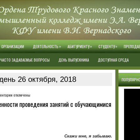
»
»
»
Й ОРГАНИЗАЦИИ
ДЕЯТЕЛЬНОСТЬ
АБИТУРИЕНТУ
СТУДЕНТУ
ПРЕПОДА
ЧАСТО ЗАДАВАЕМЫЕ ВОПРОСЫ
ДЕНЬ ВЫПУСКНИКА
ДОСТУПНАЯ СРЕДА
день 26 октября, 2018
ПОПУЛЯРНО
к
ентарии
отключены
записи
нности проведения занятий с обучающимися
Методический
семинар
«Особенности
проведения
занятий
с
Скажи мне, я забываю.
обучающимися