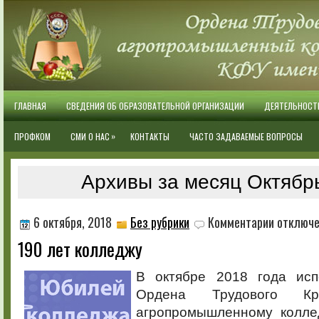
ГЛАВНАЯ
СВЕДЕНИЯ ОБ ОБРАЗОВАТЕЛЬНОЙ ОРГАНИЗАЦИИ
ДЕЯТЕЛЬНОСТ
»
ПРОФКОМ
СМИ О НАС
КОНТАКТЫ
ЧАСТО ЗАДАВАЕМЫЕ ВОПРОСЫ
Архивы за месяц Октябр
к
6 октября, 2018
Без рубрики
Комментарии
отключ
записи
190 лет колледжу
190
лет
колледжу
В октябре 2018 года исп
Ордена Трудового Кр
агропромышленному колле