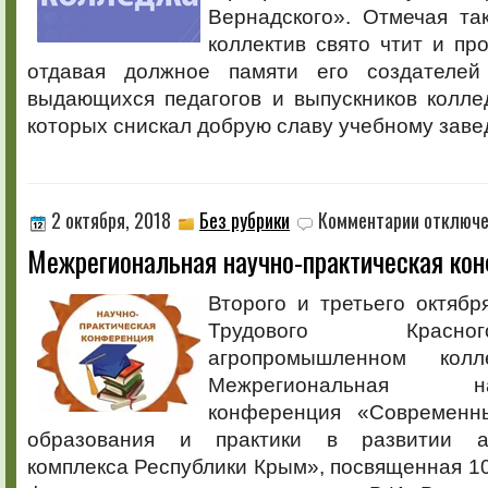
Вернадского». Отмечая та
коллектив свято чтит и пр
отдавая должное памяти его создателей 
выдающихся педагогов и выпускников колле
которых снискал добрую славу учебному заве
к
2 октября, 2018
Без рубрики
Комментарии
отключ
записи
Межрегиональная научно-практическая ко
Межрегиона
научно-
практическа
Второго и третьего октябр
конференци
Трудового Красн
агропромышленном колл
Межрегиональная науч
конференция «Современны
образования и практики в развитии а
комплекса Республики Крым», посвященная 1