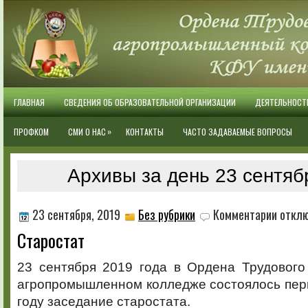
ГЛАВНАЯ
СВЕДЕНИЯ ОБ ОБРАЗОВАТЕЛЬНОЙ ОРГАНИЗАЦИИ
ДЕЯТЕЛЬНОСТ
»
ПРОФКОМ
СМИ О НАС
КОНТАКТЫ
ЧАСТО ЗАДАВАЕМЫЕ ВОПРОСЫ
Архивы за день 23 сентяб
к
23 сентября, 2019
Без рубрики
Комментарии
откл
записи
Старостат
Староста
23 сентября 2019 года в Ордена Трудового
агропромышленном колледже состоялось пер
году заседание старостата.