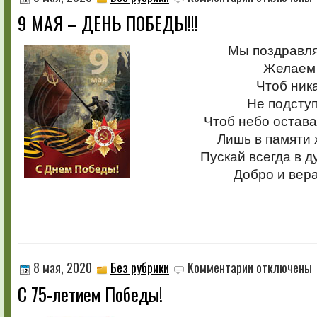
записи
9 МАЯ – ДЕНЬ ПОБЕДЫ!!!
9
МАЯ
–
Мы поздравля
ДЕНЬ
Желаем 
ПОБЕДЫ!!!
Чтоб ник
Не подступ
Чтоб небо остав
Лишь в памяти 
Пускай всегда в 
Добро и вера
к
8 мая, 2020
Без рубрики
Комментарии
отключены
записи
C 75-летием Победы!
C
75-
летием