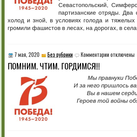
Севастопольский, Симферо
партизанские отряды. Два 
холод и зной, в условиях голода и тяжелы
громили фашистов в лесах, на дорогах, в села
к
7 мая, 2020
Без рубрики
Комментарии
отключены
записи
ПОМНИМ. ЧТИМ. ГОРДИМСЯ!!!
ПОМНИМ.
ЧТИМ.
ГОРДИМСЯ!!!
Мы правнуки Поб
И за него пришлось в
Вы в нашем серд
Героев той войны об