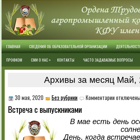
ГЛАВНАЯ
СВЕДЕНИЯ ОБ ОБРАЗОВАТЕЛЬНОЙ ОРГАНИЗАЦИИ
ДЕЯТЕЛЬНОСТ
»
ПРОФКОМ
СМИ О НАС
КОНТАКТЫ
ЧАСТО ЗАДАВАЕМЫЕ ВОПРОСЫ
Архивы за месяц Май,
к
30 мая, 2020
Без рубрики
Комментарии
отключен
записи
Встреча с выпускниками
Встреча
с
выпускниками
В мае есть день о
солн
День, когда встреча