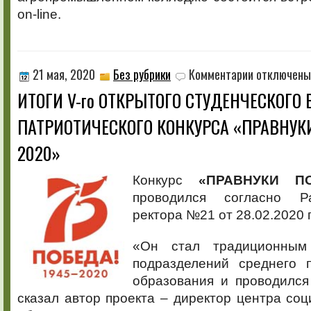
on-line.
к
21 мая, 2020
Без рубрики
Комментарии
отключены
записи
ИТОГИ V-го ОТКРЫТОГО СТУДЕНЧЕСКОГО 
ИТОГИ
V-
ПАТРИОТИЧЕСКОГО КОНКУРСА «ПРАВНУК
го
ОТКРЫТОГО
2020»
СТУДЕНЧЕСКОГО
ВОЕННО-
ПАТРИОТИЧЕСК
Конкурс
«ПРАВНУКИ П
КОНКУРСА
проводился согласно Р
«ПРАВНУКИ
ПОБЕДЫ
ректора №21 от 28.02.2020 г
–
2020»
«Он стал традиционным
подразделений среднего 
образования и проводился
сказал автор проекта – директор центра со