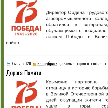
Победы!
Директор Ордена Трудовог
агропромышленного колле
обратился к ветеранам
обучающимся с поздравлен
летием Победы в Велик
войне.
к
7 мая, 2020
Без рубрики
Комментарии
отключены
записи
Дорога Памяти
Дорога
Памяти
Крымские партизаны в
страницу в историю борьбы
в Великой Отечественной 
дней оккупации жители г
ушли в горы, созд