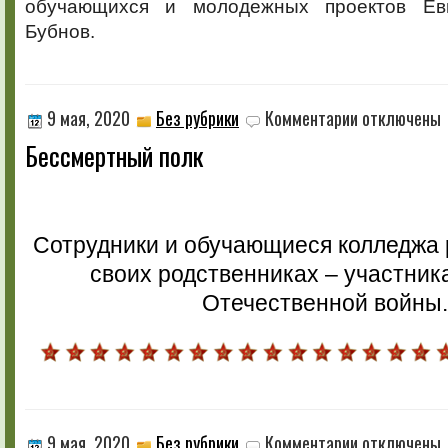
обучающихся и молодежных проектов Евг
Бубнов.
к
9 мая, 2020
Без рубрики
Комментарии
отключены
записи
Бессмертный полк
Бессмертный
полк
Сотрудники и обучающиеся колледжа 
своих родственниках – участник
Отечественной войны.
к
9 мая, 2020
Без рубрики
Комментарии
отключены