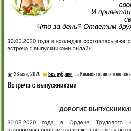
сво
И приветли
с
Что за день? Ответим дру
30.05.2020 года в колледже состоялась ежег
встреча с выпускниками онлайн.
к
26 мая, 2020
Без рубрики
Комментарии
отключен
записи
Встреча с выпускниками
Встреча
с
выпускниками
ДОРОГИЕ ВЫПУСКНИКИ!
30.05.2020 года в Ордена Трудового 
агропромышленном колледже состоится встр