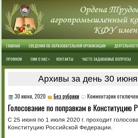
ГЛАВНАЯ
СВЕДЕНИЯ ОБ ОБРАЗОВАТЕЛЬНОЙ ОРГАНИЗАЦИИ
ДЕЯТЕЛЬНОСТ
»
ПРОФКОМ
СМИ О НАС
КОНТАКТЫ
ЧАСТО ЗАДАВАЕМЫЕ ВОПРОСЫ
Архивы за день 30 июня
к
30 июня, 2020
Без рубрики
Комментарии
отключе
записи
Голосование по поправкам в Конституцию 
Голосование
по
поправкам
С 25 июня по 1 июля 2020 г. проходит голосов
в
Конституцию Российской Федерации.
Конституцию
РФ