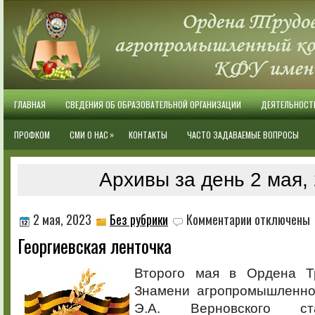
ГЛАВНАЯ
СВЕДЕНИЯ ОБ ОБРАЗОВАТЕЛЬНОЙ ОРГАНИЗАЦИИ
ДЕЯТЕЛЬНОСТ
»
ПРОФКОМ
СМИ О НАС
КОНТАКТЫ
ЧАСТО ЗАДАВАЕМЫЕ ВОПРОСЫ
Архивы за день 2 мая,
к
2 мая, 2023
Без рубрики
Комментарии
отключены
записи
Георгиевская ленточка
Георгиевская
ленточка
Второго мая в Ордена Тр
Знамени агропромышленно
Э.А. Верновского ст