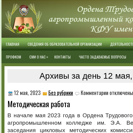
ГЛАВНАЯ
СВЕДЕНИЯ ОБ ОБРАЗОВАТЕЛЬНОЙ ОРГАНИЗАЦИИ
ДЕЯТЕЛЬНОСТ
»
ПРОФКОМ
СМИ О НАС
КОНТАКТЫ
ЧАСТО ЗАДАВАЕМЫЕ ВОПРОСЫ
Архивы за день 12 мая,
к
12 мая, 2023
Без рубрики
Комментарии
отключены
записи
Методическая работа
Методическая
работа
В начале мая 2023 года в Ордена Трудовог
агропромышленном колледже им. Э.А. Ве
заседания цикловых методических комисс