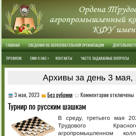
ГЛАВНАЯ
СВЕДЕНИЯ ОБ ОБРАЗОВАТЕЛЬНОЙ ОРГАНИЗАЦИИ
ДЕЯТЕЛЬНОСТ
»
ПРОФКОМ
СМИ О НАС
КОНТАКТЫ
ЧАСТО ЗАДАВАЕМЫЕ ВОПРОСЫ
Архивы за день 3 мая,
к
3 мая, 2023
Без рубрики
Комментарии
отключены
записи
Турнир по русским шашкам
Турнир
по
русским
В среду, третьего мая 2
шашкам
Трудового Красн
агропромышленном кол