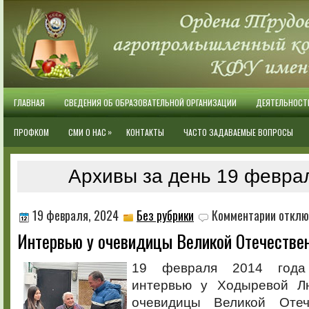
ГЛАВНАЯ
СВЕДЕНИЯ ОБ ОБРАЗОВАТЕЛЬНОЙ ОРГАНИЗАЦИИ
ДЕЯТЕЛЬНОСТ
»
ПРОФКОМ
СМИ О НАС
КОНТАКТЫ
ЧАСТО ЗАДАВАЕМЫЕ ВОПРОСЫ
Архивы за день 19 февра
к
19 февраля, 2024
Без рубрики
Комментарии
отклю
записи
Интервью у очевидицы Великой Отечестве
Интервью
у
очевиди
19 февраля 2014 года
Великой
интервью у Ходыревой Л
Отечеств
войны
очевидицы Великой Отеч