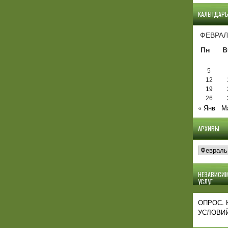
КАЛЕНДАР
ФЕВРАЛ
Пн
В
5
12
19
26
« Янв
М
АРХИВЫ
Архивы
НЕЗАВИСИМ
УСЛУГ
ОПРОС.
УСЛОВИЙ