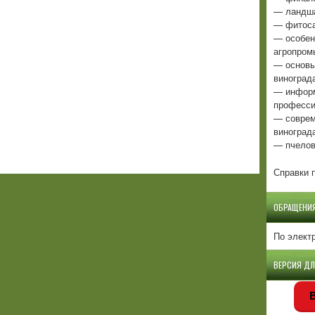
— ландша
— фитоса
— особен
агропром
— основы
виноград
— информ
професси
— соврем
виноград
— пчелов
Справки п
ОБРАЩЕНИ
По элект
ВЕРСИЯ Д
В