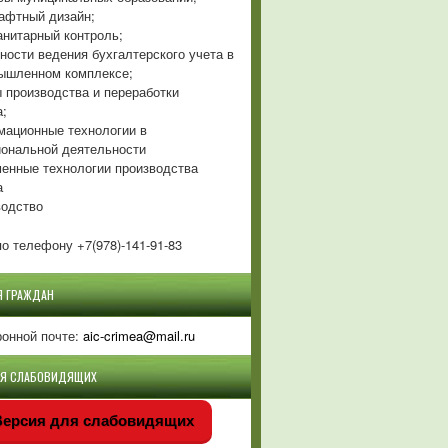
фтный дизайн;
нитарный контроль;
ности ведения бухгалтерского учета в
ышленном комплексе;
 производства и переработки
а;
ационные технологии в
ональной деятельности
енные технологии производства
а
одство
о телефону +7(978)-141-91-83
Я ГРАЖДАН
ронной почте:
aic-crimea@mail.ru
ЛЯ СЛАБОВИДЯЩИХ
ерсия для слабовидящих