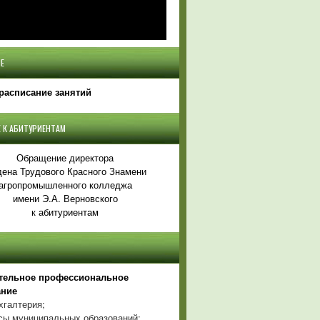
Е
расписание занятий
 К АБИТУРИЕНТАМ
Обращение директора
ена Трудового Красного Знамени
агропромышленного колледжа
имени Э.А. Верновского
к абитуриентам
тельное профессиональное
ание
хгалтерия;
ы муниципальных образований;