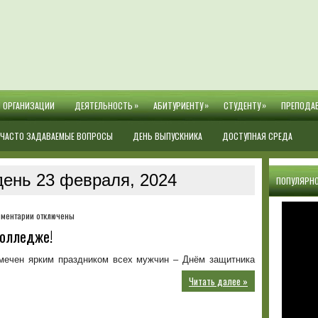
»
»
»
Й ОРГАНИЗАЦИИ
ДЕЯТЕЛЬНОСТЬ
АБИТУРИЕНТУ
СТУДЕНТУ
ПРЕПОДА
ЧАСТО ЗАДАВАЕМЫЕ ВОПРОСЫ
ДЕНЬ ВЫПУСКНИКА
ДОСТУПНАЯ СРЕДА
день 23 февраля, 2024
ПОПУЛЯРНО
к
ментарии
отключены
записи
колледже!
День
защитника
мечен ярким праздником всех мужчин – Днём защитника
Отечества
в
Читать далее »
колледже!