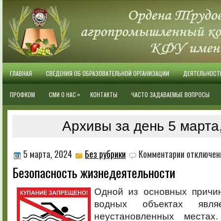
ГЛАВНАЯ
СВЕДЕНИЯ ОБ ОБРАЗОВАТЕЛЬНОЙ ОРГАНИЗАЦИИ
ДЕЯТЕЛЬНОСТ
»
ПРОФКОМ
СМИ О НАС
КОНТАКТЫ
ЧАСТО ЗАДАВАЕМЫЕ ВОПРОСЫ
Архивы за день 5 марта
к
5 марта, 2024
Без рубрики
Комментарии
отключен
записи
Безопасность жизнедеятельности
Безопасность
жизнедеятель
Одной из основных причи
водных объектах явля
неустановленных места