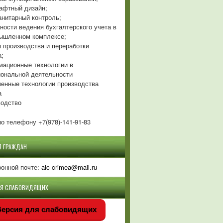
фтный дизайн;
нитарный контроль;
ности ведения бухгалтерского учета в
ышленном комплексе;
 производства и переработки
а;
ационные технологии в
ональной деятельности
енные технологии производства
а
одство
о телефону +7(978)-141-91-83
Я ГРАЖДАН
ронной почте:
aic-crimea@mail.ru
ЛЯ СЛАБОВИДЯЩИХ
ерсия для слабовидящих