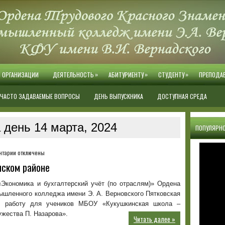
»
»
»
Й ОРГАНИЗАЦИИ
ДЕЯТЕЛЬНОСТЬ
АБИТУРИЕНТУ
СТУДЕНТУ
ПРЕПОДА
ЧАСТО ЗАДАВАЕМЫЕ ВОПРОСЫ
ДЕНЬ ВЫПУСКНИКА
ДОСТУПНАЯ СРЕДА
 день 14 марта, 2024
ПОПУЛЯРНО
к
нтарии
отключены
записи
нском районе
Профориентация
в
«Экономика и бухгалтерский учёт (по отраслям)» Ордена
Раздольненском
ышленного колледжа имени Э. А. Верновского Пятковская
районе
ю работу для учеников МБОУ «Кукушкинская школа –
ужества П. Назарова».
Читать далее »