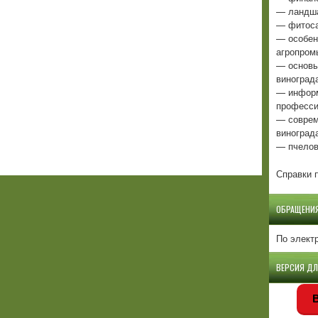
— ландша
— фитоса
— особен
агропром
— основы
виноград
— информ
професси
— соврем
виноград
— пчелов
Справки п
ОБРАЩЕНИ
По элект
ВЕРСИЯ Д
В