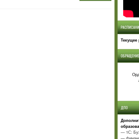
РАСПИСАНИ
Текущее 
ОБРАЩЕНИЕ
Орд
ДПО
Д
ополни
образов
— 1С: Бу
— финанс