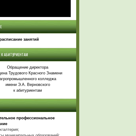
Е
расписание занятий
 К АБИТУРИЕНТАМ
Обращение директора
ена Трудового Красного Знамени
агропромышленного колледжа
имени Э.А. Верновского
к абитуриентам
тельное профессиональное
ание
хгалтерия;
ы муниципальных образований;