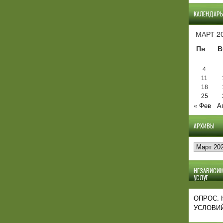
КАЛЕНДАР
МАРТ 2
Пн
В
4
11
18
25
« Фев
А
АРХИВЫ
Архивы
НЕЗАВИСИМ
УСЛУГ
ОПРОС.
УСЛОВИЙ