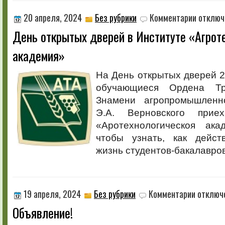
к
20 апреля, 2024
Без рубрики
Комментарии
отключ
записи
День открытых дверей в Институте «Агрот
День
открытых
академия»
дверей
в
Институте
На День открытых дверей 2
«Агротехно
обучающиеся Ордена Тр
академия»
Знамени агропромышленн
Э.А. Верновского прие
«Аротехнологическоя ака
чтобы узнать, как дейст
жизнь студентов-бакалавро
к
19 апреля, 2024
Без рубрики
Комментарии
отключ
записи
Объявление!
Объявление