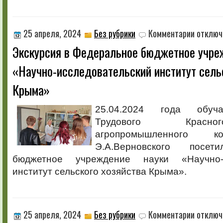
к
25 апреля, 2024
Без рубрики
Комментарии
отключ
записи
Экскурсия в Федеральное бюджетное учре
Экскурсия
в
«Научно-исследовательский институт сель
Федераль
бюджетное
Крыма»
учреждени
науки
«Научно-
25.04.2024 года обуч
исследова
Трудового Красн
институт
сельского
агропромышленного 
хозяйства
Э.А.Верновского посет
Крыма»
бюджетное учреждение науки «Научно-и
институт сельского хозяйства Крыма».
к
25 апреля, 2024
Без рубрики
Комментарии
отключ
записи