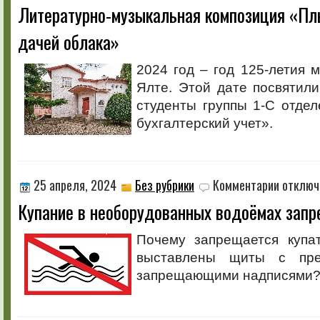
Литературно-музыкальная композиция «Пл
Литературн
музыкальн
дачей облака»
композици
«Плывут
над
2024 год – год 125-летия м
Белой
Ялте. Этой дате посвятил
дачей
облака»
студенты группы 1-С отде
бухгалтерский учет».
к
25 апреля, 2024
Без рубрики
Комментарии
отключ
записи
Купание в необорудованных водоёмах запр
Купание
в
необорудо
Почему запрещается купат
водоёмах
выставлены щиты с пре
запрещено
запрещающими надписями