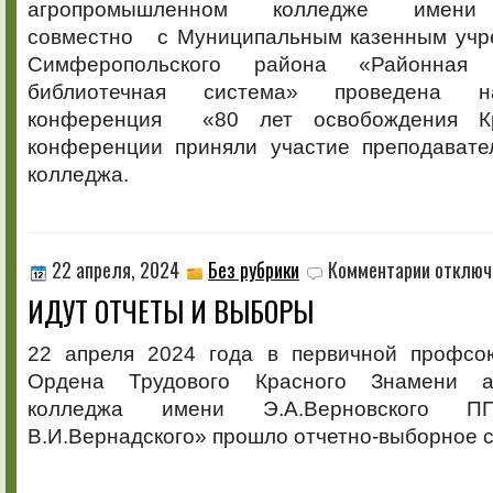
агропромышленном колледже имени Э
Крыма»
совместно с Муниципальным казенным учр
Симферопольского района «Районная ц
библиотечная система» проведена нау
конференция «80 лет освобождения К
конференции приняли участие преподават
колледжа.
к
22 апреля, 2024
Без рубрики
Комментарии
отключ
записи
ИДУТ ОТЧЕТЫ И ВЫБОРЫ
ИДУТ
ОТЧЕТЫ
И
22 апреля 2024 года в первичной профсо
ВЫБОРЫ
Ордена Трудового Красного Знамени а
колледжа имени Э.А.Верновского 
В.И.Вернадского» прошло отчетно-выборное 