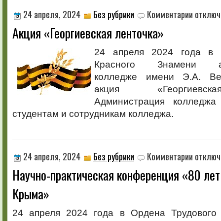
к
24 апреля, 2024
Без рубрики
Комментарии
отключ
записи
Акция «Георгиевская ленточка»
Акция
«Георгиевс
ленточка»
24 апреля 2024 года в 
Красного Знамени аг
колледже имени Э.А. Ве
акция «Георгиевск
Администрация колледжа
студентам и сотрудникам колледжа.
к
24 апреля, 2024
Без рубрики
Комментарии
отключ
записи
Научно-практическая конференция «80 ле
Научно-
практическ
Крыма»
конференц
«80
лет
24 апреля 2024 года в Ордена Трудового
освобожде