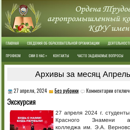
ГЛАВНАЯ
СВЕДЕНИЯ ОБ ОБРАЗОВАТЕЛЬНОЙ ОРГАНИЗАЦИИ
ДЕЯТЕЛЬНОСТ
»
ПРОФКОМ
СМИ О НАС
КОНТАКТЫ
ЧАСТО ЗАДАВАЕМЫЕ ВОПРОСЫ
Архивы за месяц Апрель
к
27 апреля, 2024
Без рубрики
Комментарии
отключ
записи
Экскурсия
Экскурсия
27 апреля 2024 г. студент
Красного Знамени агр
колледжа им. Э.А. Вернов