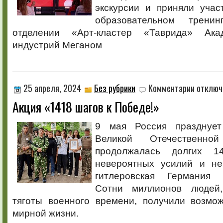
экскурсии и приняли уча
образовательном трени
отделении «Арт-кластер «Таврида» Ака
индустрий Меганом
к
25 апреля, 2024
Без рубрики
Комментарии
отключ
записи
Акция «1418 шагов к Победе!»
Акция
«1418
шагов
9 мая Россия празднуе
к
Великой Отечественно
Победе!»
продолжалась долгих 1
невероятных усилий и не
гитлеровская Германия
Сотни миллионов людей
тяготы военного времени, получили возмож
мирной жизни.