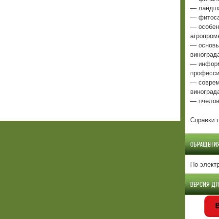
— ландша
— фитоса
— особен
агропром
— основы
виноград
— информ
професси
— соврем
виноград
— пчелов
Справки п
ОБРАЩЕНИ
По элект
ВЕРСИЯ Д
В