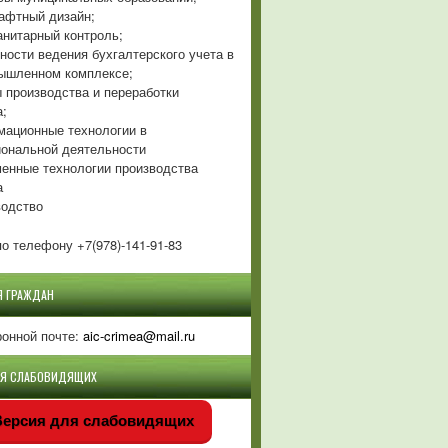
фтный дизайн;
нитарный контроль;
ности ведения бухгалтерского учета в
ышленном комплексе;
 производства и переработки
а;
ационные технологии в
ональной деятельности
енные технологии производства
а
одство
о телефону +7(978)-141-91-83
Я ГРАЖДАН
ронной почте:
aic-crimea@mail.ru
ЛЯ СЛАБОВИДЯЩИХ
ерсия для слабовидящих