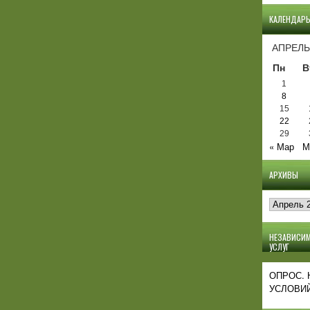
КАЛЕНДАР
АПРЕЛЬ
Пн
В
1
8
15
22
29
« Мар
М
АРХИВЫ
Архивы
НЕЗАВИСИМ
УСЛУГ
ОПРОС.
УСЛОВИЙ