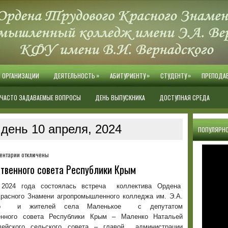
»
»
»
Й ОРГАНИЗАЦИИ
ДЕЯТЕЛЬНОСТЬ
АБИТУРИЕНТУ
СТУДЕНТУ
ПРЕПОДА
ЧАСТО ЗАДАВАЕМЫЕ ВОПРОСЫ
ДЕНЬ ВЫПУСКНИКА
ДОСТУПНАЯ СРЕДА
день 10 апреля, 2024
ПОПУЛЯРНО
к
ентарии
отключены
записи
ственного совета Республики Крым
Встреча
с
 2024 года состоялась встреча коллектива Ордена
депутатом
Красного Знамени агропромышленного колледжа им. Э.А.
Государственного
ого и жителей села Маленькое с депутатом
совета
енного совета Республики Крым – Маленко Натальей
Республики
дейского сельского совета – главой администрации
Крым