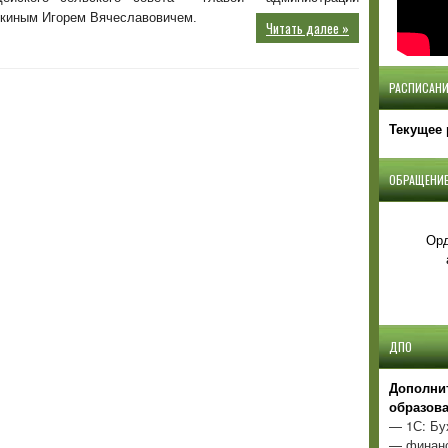
чкиным Игорем Вячеславовичем.
Читать далее »
РАСПИСАНИ
Текущее 
ОБРАЩЕНИЕ
Орд
ДПО
Д
ополни
образов
— 1С: Бу
— финанс