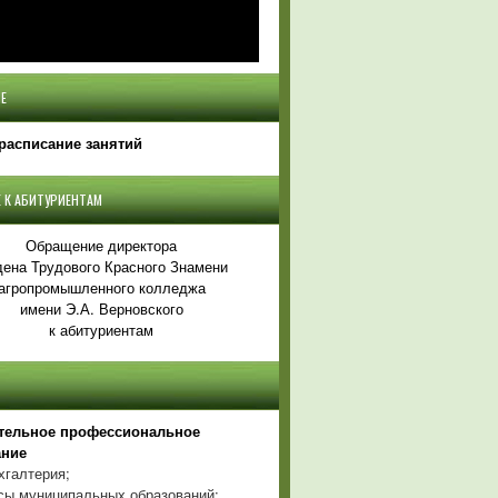
Е
расписание занятий
 К АБИТУРИЕНТАМ
Обращение директора
ена Трудового Красного Знамени
агропромышленного колледжа
имени Э.А. Верновского
к абитуриентам
тельное профессиональное
ание
хгалтерия;
ы муниципальных образований;