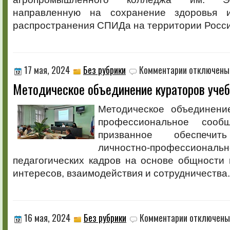
направленную на сохранение здоровья 
распространения СПИДа на территории Росс
к
17 мая, 2024
Без рубрики
Комментарии
отключены
записи
Методическое объединение кураторов учеб
Методическое
объединение
кураторов
Методическое объединени
учебных
профессиональное сообщ
групп
призванное обеспечит
личностно-профессиона
педагогических кадров на основе общности
интересов, взаимодействия и сотрудничества.
к
16 мая, 2024
Без рубрики
Комментарии
отключены
записи