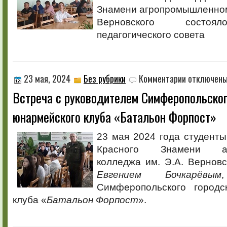
Знамени агропромышленном
Верновского состоя
педагогического совета
к
23 мая, 2024
Без рубрики
Комментарии
отключен
записи
Встреча с руководителем Симферопольског
Встреча
с
юнармейского клуба «Батальон Форпост»
руководителем
Симферопольск
городского
23 мая 2024 года студент
юнармейского
Красного Знамени агр
клуба
«Батальон
колледжа им. Э.А. Верновс
Форпост»
Евгением Бочкарёвым
Симферопольского городс
клуба «
Батальон Форпост
».