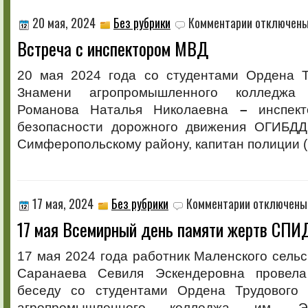
к
20 мая, 2024
Без рубрики
Комментарии
отключен
записи
Встреча с инспектором МВД
Встреча
с
инспектором
20 мая 2024 года со студентами Ордена Т
МВД
Знамени агропромышленного колледжа 
Романова Наталья Николаевна
–
инспек
безопасности дорожного движения ОГИБД
Симферопольскому району, капитан полиции (
к
17 мая, 2024
Без рубрики
Комментарии
отключены
записи
17 мая Всемирный день памяти жертв СПИ
17
мая
Всемирный
17 мая 2024 года работник Маленского сельс
день
Саранаева Севиля Эскендеровна провел
памяти
жертв
беседу со студентами Ордена Трудового 
СПИДа
агропромышленного колледжа им. Э.