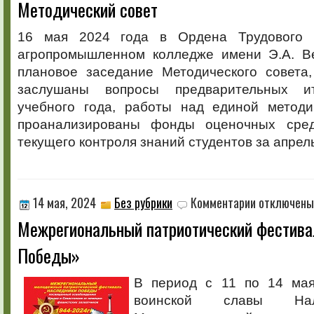
Методический совет
Методический
совет
16 мая 2024 года в Ордена Трудового 
агропромышленном колледже имени Э.А. В
плановое заседание Методического совета
заслушаны вопросы предварительных и
учебного года, работы над единой методи
проанализированы фонды оценочных сред
текущего контроля знаний студентов за апрел
к
14 мая, 2024
Без рубрики
Комментарии
отключены
записи
Межрегиональный патриотический фестив
Межрегиональн
патриотический
Победы»
фестиваль
«Наследники
Победы»
В период с 11 по 14 мая
воинской славы Нал