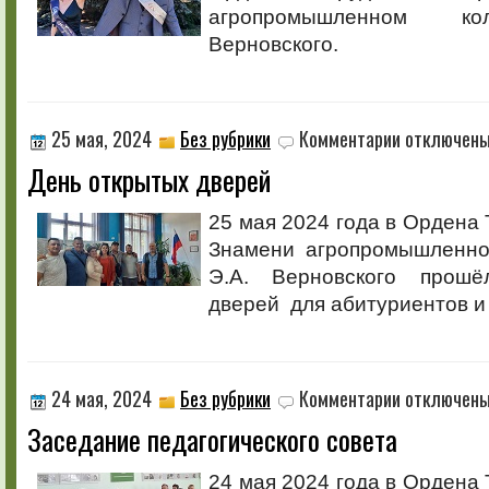
агропромышленном ко
Верновского.
к
25 мая, 2024
Без рубрики
Комментарии
отключен
записи
День открытых дверей
День
открытых
дверей
25 мая 2024 года в Ордена 
Знамени агропромышлен
Э.А. Верновского прош
дверей для абитуриентов и
к
24 мая, 2024
Без рубрики
Комментарии
отключен
записи
Заседание педагогического совета
Заседание
педагогическог
совета
24 мая 2024 года в Ордена 