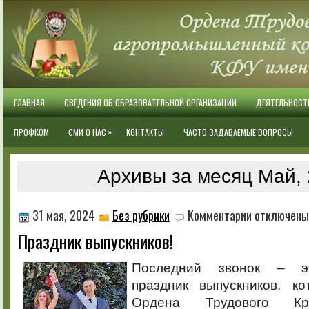
ГЛАВНАЯ
СВЕДЕНИЯ ОБ ОБРАЗОВАТЕЛЬНОЙ ОРГАНИЗАЦИИ
ДЕЯТЕЛЬНОСТ
»
ПРОФКОМ
СМИ О НАС
КОНТАКТЫ
ЧАСТО ЗАДАВАЕМЫЕ ВОПРОСЫ
Архивы за месяц Май,
к
31 мая, 2024
Без рубрики
Комментарии
отключены
записи
Праздник выпускников!
Праздник
выпускников!
Последний звонок – э
праздник выпускников, к
Ордена Трудового Кр