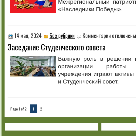
Межрегиональный патриот
«Наследники Победы».
к
14 мая, 2024
Без рубрики
Комментарии
отключены
записи
Заседание Студенческого совета
Заседание
Студенческого
совета
Важную роль в решении м
организации работы о
учреждения играют активы 
и Студенческий совет.
Page 1 of 2
1
2