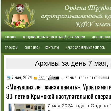
ГЛАВНАЯ
СВЕДЕНИЯ ОБ ОБРАЗОВАТЕЛЬНОЙ ОРГАНИЗАЦИИ
ДЕЯТЕЛЬНОСТ
»
ПРОФКОМ
СМИ О НАС
КОНТАКТЫ
ЧАСТО ЗАДАВАЕМЫЕ ВОПРОСЫ
Архивы за день 7 мая,
к
7 мая, 2024
Без рубрики
Комментарии
отключены
записи
«Минувших лет живая память». Урок памят
«Минувших
лет
80-летию Крымской наступательной опера
живая
память».
Урок
7 мая 2024 года в Ордена 
памяти,