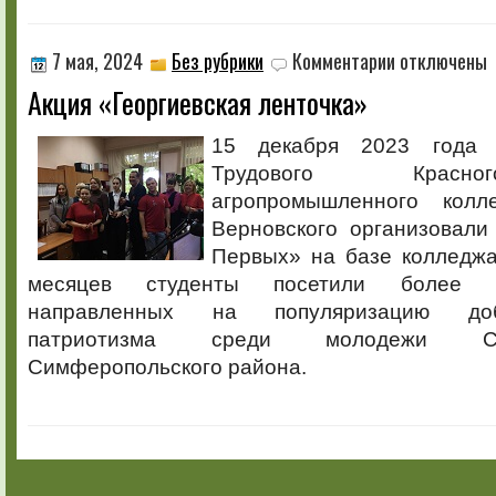
к
7 мая, 2024
Без рубрики
Комментарии
отключены
записи
Акция «Георгиевская ленточка»
Акция
«Георгиевская
ленточка»
15 декабря 2023 года 
Трудового Красн
агропромышленного кол
Верновского организовали
Первых» на базе колледжа
месяцев студенты посетили более 1
направленных на популяризацию доб
патриотизма среди молодежи С
Симферопольского района.