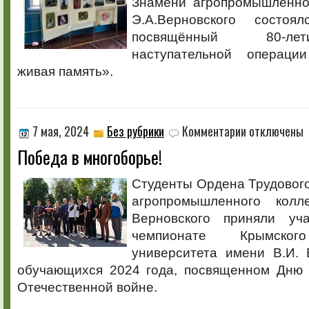
Знамени агропромышленно
посвящённый
80-
Э.А.Верновского состоя
летию
посвящённый 80-ле
Крымской
наступательной
наступательной операц
операции
живая память».
к
7 мая, 2024
Без рубрики
Комментарии
отключены
записи
Победа в многоборье!
Победа
в
многоборье!
Студенты Ордена Трудовог
агропромышленного кол
Верновского приняли уч
чемпионате Крымског
университета имени В.И. 
обучающихся 2024 года, посвященном Дню
Отечественной войне.