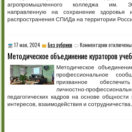
СПИДа
агропромышленного колледжа им. Э.
направленную на сохранение здоровья 
распространения СПИДа на территории Росс
к
17 мая, 2024
Без рубрики
Комментарии
отключены
записи
Методическое объединение кураторов учеб
Методическое
объединение
кураторов
Методическое объединени
учебных
профессиональное сообщ
групп
призванное обеспечит
личностно-профессиона
педагогических кадров на основе общности
интересов, взаимодействия и сотрудничества.