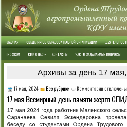
ГЛАВНАЯ
СВЕДЕНИЯ ОБ ОБРАЗОВАТЕЛЬНОЙ ОРГАНИЗАЦИИ
ДЕЯТЕЛЬНОСТ
»
ПРОФКОМ
СМИ О НАС
КОНТАКТЫ
ЧАСТО ЗАДАВАЕМЫЕ ВОПРОСЫ
Архивы за день 17 мая,
к
17 мая, 2024
Без рубрики
Комментарии
отключены
записи
17 мая Всемирный день памяти жертв СПИ
17
мая
Всемирный
17 мая 2024 года работник Маленского сельс
день
Саранаева Севиля Эскендеровна провел
памяти
жертв
беседу со студентами Ордена Трудового 