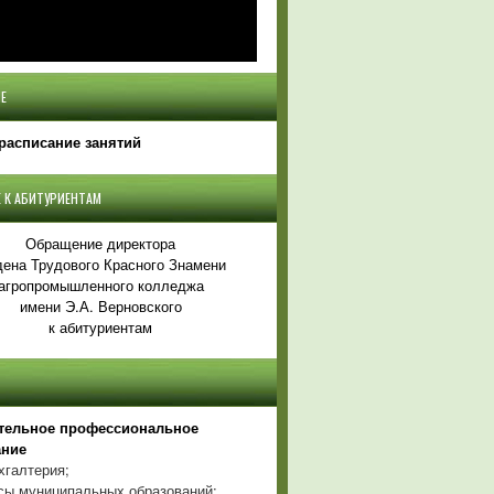
Е
расписание занятий
 К АБИТУРИЕНТАМ
Обращение директора
ена Трудового Красного Знамени
агропромышленного колледжа
имени Э.А. Верновского
к абитуриентам
тельное профессиональное
ание
хгалтерия;
ы муниципальных образований;