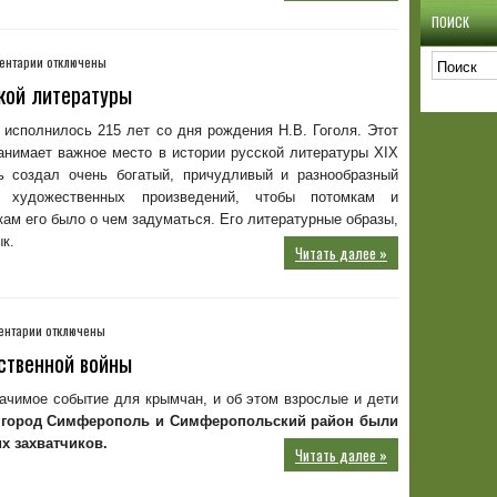
ПОИСК
к
ентарии
отключены
записи
кой литературы
Памятная
дата
 исполнилось 215 лет со дня рождения Н.В. Гоголя. Этот
в
анимает важное место в истории русской литературы ХIХ
истории
ль создал очень богатый, причудливый и разнообразный
русской
 художественных произведений, чтобы потомкам и
литературы
ам его было о чем задуматься. Его литературные образы,
к.
Читать далее »
к
ентарии
отключены
записи
ственной войны
Памятная
дата
ачимое событие для крымчан, и об этом взрослые и дети
Великой
ь город Симферополь и Симферопольский район были
Отечественной
х захватчиков.
войны
Читать далее »