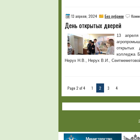
13 апреля, 2024
Без рубрики
Комм
День открытых дверей
13 апреля
агропромыш
открытых 
колледжа Б
Нерух Н.В., Нерух В.И., Сеитмеметово
Page 2 of 4
1
2
3
4