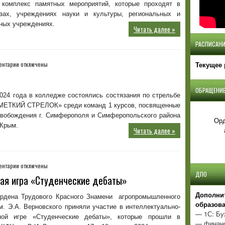
 комплекс памятных мероприятий, которые проходят в
советского
зах, учреждениях науки и культуры, региональных и
народа
ных учреждениях.
нацистами
Читать далее »
и
РАСПИСАНИ
их
пособниками
в
к
ентарии
отключены
Текущее 
годы
записи
Великой
Меткий
Отечественной
ОБРАЩЕНИЕ
стрелок
024 года в колледже состоялись состязания по стрельбе
войны
«МЕТКИЙ СТРЕЛОК» среди команд 1 курсов, посвященные
свобождения г. Симферополя и Симферопольского района
Орд
 Крым.
Читать далее »
к
ентарии
отключены
записи
ДПО
ая игра «Студенческие дебаты»
Интеллектуально-
дискуссионная
Д
ополни
рдена Трудового Красного Знамени агропромышленного
игра
образов
. Э.А. Верновского приняли участие в интеллектуально-
«Студенческие
— 1С: Бу
ной игре «Студенческие дебаты», которые прошли в
дебаты»
— финанс