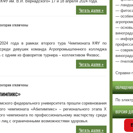
ФУ им. В.И. Вернадского» 17 и 18 апреля 2024 года.
— ландша
Читать далее »
— фитоса
— особен
агропром
к
ентарии
отключены
— основы
записи
виноград
Волейбол
— информ
2024 года в рамках второго тура Чемпионата КФУ по
професси
среди девушек команда Агропромышленного колледжа
— соврем
виноград
 с одним из фаворитов турнира – коллективом Физвос.
— пчелов
Читать далее »
Справки п
к
ентарии
отключены
ОБРАЩЕНИ
записи
илимпикс»
VIII
По элект
Крымский
ымского федерального университета прошли соревнования
чемпионат
кого чемпионата «Абилимпикс» – регионального этапа X
«Абилимпикс»
ВЕРСИЯ Д
ого чемпионата по профессиональному мастерству среди
 лиц с ограниченными возможностями здоровья.
В
Читать далее »