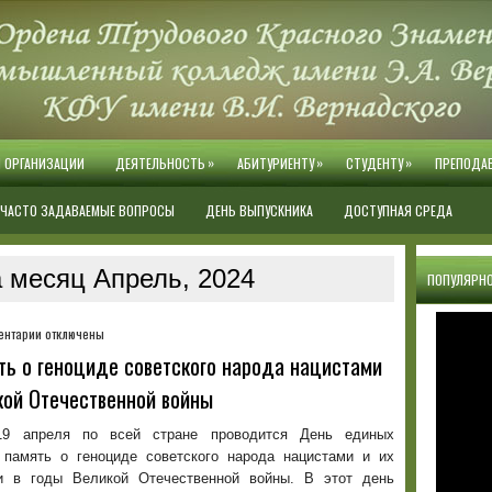
»
»
»
Й ОРГАНИЗАЦИИ
ДЕЯТЕЛЬНОСТЬ
АБИТУРИЕНТУ
СТУДЕНТУ
ПРЕПОДА
ЧАСТО ЗАДАВАЕМЫЕ ВОПРОСЫ
ДЕНЬ ВЫПУСКНИКА
ДОСТУПНАЯ СРЕДА
 месяц Апрель, 2024
ПОПУЛЯРНО
к
ентарии
отключены
записи
ть о геноциде советского народа нацистами
День
кой Отечественной войны
единых
действий
в
19 апреля по всей стране проводится День единых
память
 память о геноциде советского народа нацистами и их
о
и в годы Великой Отечественной войны. В этот день
геноциде