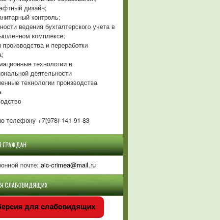
фтный дизайн;
нитарный контроль;
ности ведения бухгалтерского учета в
ышленном комплексе;
 производства и переработки
а;
ационные технологии в
ональной деятельности
енные технологии производства
а
одство
о телефону +7(978)-141-91-83
Я ГРАЖДАН
ронной почте:
aic-crimea@mail.ru
ЛЯ СЛАБОВИДЯЩИХ
ерсия для слабовидящих