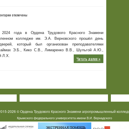
к
ентарии
отключены
записи
День
открытых
 2024 года в Ордена Трудового Красного Знамени
дверей
ленном колледже им. Э.А. Верновского прошёл день
дверей, который был организован преподавателями
аймах Э.Б., Кико С.В., Лимаренко В.В., Шульгой А.Ю.,
й Л.Х.
Читать далее »
2015-2026 © Ордена Трудового Красного Знамени агропромышленный коллед
Крымского федерального университета имени В.И. Вернадского