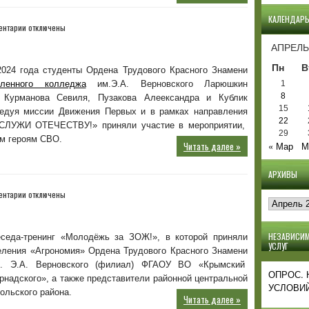
КАЛЕНДАР
к
ентарии
отключены
записи
АПРЕЛЬ
Мы
помним!
Пн
В
2024 года студенты Ордена Трудового Красного Знамени
Мы
шленного колледжа
им.Э.А. Верновского Ларюшкин
1
гордимся!
8
 Курманова Севиля, Пузакова Алеександра и Кублик
15
едуя миссии Движения Первых и в рамках направления
22
СЛУЖИ ОТЕЧЕСТВУ!» приняли участие в мероприятии,
29
м героям СВО.
Читать далее »
« Мар
М
АРХИВЫ
к
ентарии
отключены
Архивы
записи
Молодёжь
за
НЕЗАВИСИМ
седа-тренинг «Молодёжь за ЗОЖ!», в которой приняли
ЗОЖ!
УСЛУГ
еления «Агрономия» Ордена Трудового Красного Знамени
 Э.А. Верновского (филиал) ФГАОУ ВО «Крымский
ОПРОС.
рнадского», а также представители районной центральной
УСЛОВИЙ
ольского района.
Читать далее »