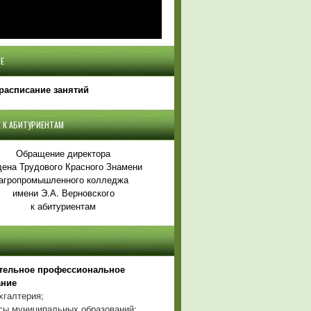
Е
расписание занятий
 К АБИТУРИЕНТАМ
Обращение директора
ена Трудового Красного Знамени
агропромышленного колледжа
имени Э.А. Верновского
к абитуриентам
тельное профессиональное
ание
хгалтерия;
ы муниципальных образований;