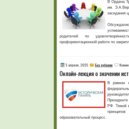
В Ордена Т
им. Э.А.Вер
заседания ц
Обсуждалис
успеваемос
родителей по удовлетворённос
профориентационной работе по закреп
5 апреля, 2025
Без рубрики
Комме
Онлайн-лекция о значении ис
В рамках о
федеральн
руководите
Президенте
РФ. Темой 
принципо
образовательный процесс.