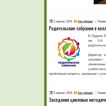
5 апреля, 2025
Без рубрики
Комме
Родительские собрания в кол
В Ордена Т
им. Э.А. 
родительски
Директор к
экономист
обновлении
учебно-вос
проблемные вопросы, связанные с ус
5 апреля, 2025
Без рубрики
Комме
Заседания цикловых методиче