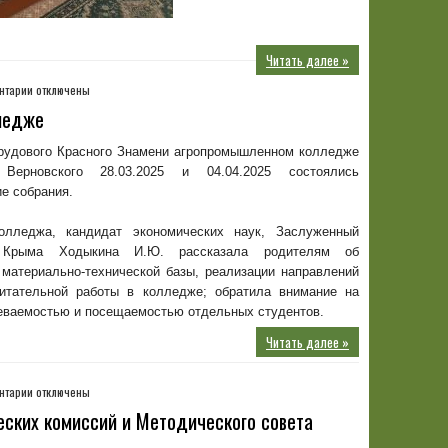
Читать далее »
к
нтарии
отключены
записи
ледже
Родительские
собрания
рудового Красного Знамени агропромышленном колледже
в
Верновского 28.03.2025 и 04.04.2025 состоялись
колледже
е собрания.
олледжа, кандидат экономических наук, Заслуженный
 Крыма Ходыкина И.Ю. рассказала родителям об
 материально-технической базы, реализации направлений
питательной работы в колледже; обратила внимание на
певаемостью и посещаемостью отдельных студентов.
Читать далее »
к
нтарии
отключены
записи
ских комиссий и Методического совета
Заседания
цикловых