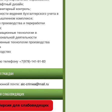
фтный дизайн;
нитарный контроль;
ности ведения бухгалтерского учета в
ышленном комплексе;
 производства и переработки
а;
ационные технологии в
ональной деятельности
енные технологии производства
а
одство
о телефону +7(978)-141-91-83
Я ГРАЖДАН
ронной почте:
aic-crimea@mail.ru
ЛЯ СЛАБОВИДЯЩИХ
ерсия для слабовидящих