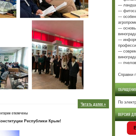
— ландша
— фитоса
— особен
агропром
— основы
виноград
— информ
професси
— соврем
виноград
— пчелов
Справки п
ОБРАЩЕНИ
По элект
Читать далее »
к
нтарии
отключены
ВЕРСИЯ Д
записи
Конституции Республики Крым!
В