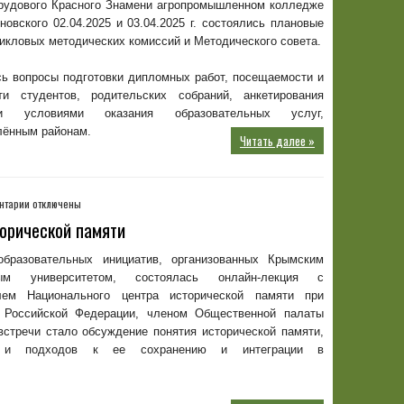
рудового Красного Знамени агропромышленном колледже
методических
новского 02.04.2025 и 03.04.2025 г. состоялись плановые
комиссий
икловых методических комиссий и Методического совета.
и
Методического
ь вопросы подготовки дипломных работ, посещаемости и
совета
ти студентов, родительских собраний, анкетирования
ти условиями оказания образовательных услуг,
лённым районам.
Читать далее »
к
нтарии
отключены
записи
торической памяти
Онлайн-
лекция
бразовательных инициатив, организованных Крымским
о
ым университетом, состоялась онлайн-лекция с
значении
лем Национального центра исторической памяти при
исторической
 Российской Федерации, членом Общественной палаты
памяти
встречи стало обсуждение понятия исторической памяти,
в и подходов к ее сохранению и интеграции в