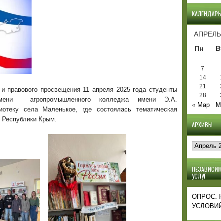
КАЛЕНДАР
АПРЕЛЬ
Пн
В
7
14
21
 и правового просвещения 11 апреля 2025 года студенты
28
амени агропромышленного колледжа имени Э.А.
« Мар
М
иотеку села Маленькое, где состоялась тематическая
 Республики Крым.
АРХИВЫ
Архивы
НЕЗАВИСИМ
УСЛУГ
ОПРОС.
УСЛОВИЙ