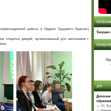
РАСПИСАНИ
фориентационной работы в Ордена Трудового Красного
Текущее 
ень открытых дверей, организованный для школьников г.
она.
ОБРАЩЕНИЕ
Орд
ДПО
Д
ополни
образов
— 1С: Бу
— финанс