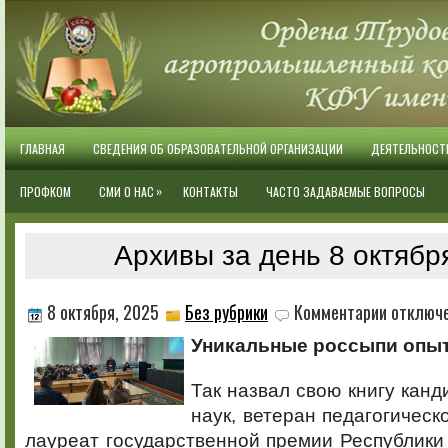
ГЛАВНАЯ
СВЕДЕНИЯ ОБ ОБРАЗОВАТЕЛЬНОЙ ОРГАНИЗАЦИИ
ДЕЯТЕЛЬНОСТ
»
ПРОФКОМ
СМИ О НАС
КОНТАКТЫ
ЧАСТО ЗАДАВАЕМЫЕ ВОПРОСЫ
Архивы за день 8 октябр
к
8 октября, 2025
Без рубрики
Комментарии
отключ
записи
Уникальные россыпи опыт
Так назвал свою книгу канд
наук, ветеран педагогическ
лауреат государственной премии Республики