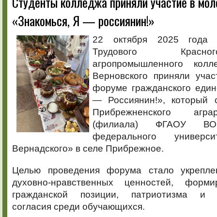
Студенты колледжа приняли участие в мо
колледжа
«Знакомься, Я — россиянин!»
приняли
участие
в
22 октября 2025 года 
молодёжн
Трудового Красн
форуме
«Знакомьс
агропромышленного кол
Я
Верновского приняли уча
—
россиянин
форуме гражданского един
— Россиянин!», который 
Прибрежненского агра
(филиала) ФГАОУ В
федерального универс
Вернадского» в селе Прибрежное.
Целью проведения форума стало укрепле
духовно-нравственных ценностей, форми
гражданской позиции, патриотизма и 
согласия среди обучающихся.