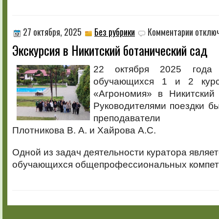
к
27 октября, 2025
Без рубрики
Комментарии
отклю
записи
Экскурсия в Никитский ботанический сад
Экскурсия
в
Никитский
22 октября 2025 года 
ботаничес
обучающихся 1 и 2 курс
сад
«Агрономия» в Никитский 
Руководителями поездки бы
преподаватели
Плотникова В. А. и Хайрова А.С.
Одной из задач деятельности куратора являе
обучающихся общепрофессиональных компет