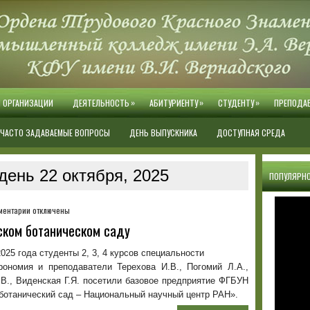
»
»
»
Й ОРГАНИЗАЦИИ
ДЕЯТЕЛЬНОСТЬ
АБИТУРИЕНТУ
СТУДЕНТУ
ПРЕПОДА
ЧАСТО ЗАДАВАЕМЫЕ ВОПРОСЫ
ДЕНЬ ВЫПУСКНИКА
ДОСТУПНАЯ СРЕДА
день 22 октября, 2025
ПОПУЛЯРНО
к
ментарии
отключены
записи
ском ботаническом саду
Практические
занятия
2025 года студенты 2, 3, 4 курсов специальности
в
грономия и преподаватели Терехова И.В., Погомий Л.А.,
Никитском
В., Виденская Г.Я. посетили базовое предприятие ФГБУН
ботаническом
ботанический сад – Национальный научный центр РАН».
саду