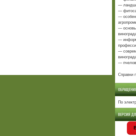
— ландша
— фитоса
— особен
агропром
— основы
виноград
— информ
професси
— соврем
виноград
— пчелов
Справки п
ОБРАЩЕНИ
По элект
ВЕРСИЯ Д
В