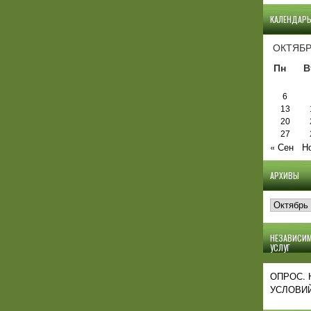
КАЛЕНДАР
ОКТЯБР
Пн
В
6
13
20
27
« Сен
Н
АРХИВЫ
Архивы
НЕЗАВИСИМ
УСЛУГ
ОПРОС.
УСЛОВИЙ