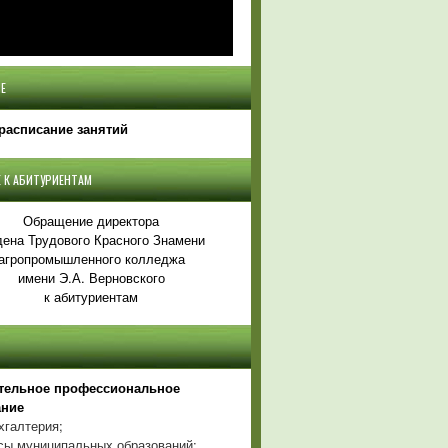
Е
расписание занятий
 К АБИТУРИЕНТАМ
Обращение директора
ена Трудового Красного Знамени
агропромышленного колледжа
имени Э.А. Верновского
к абитуриентам
тельное профессиональное
ание
хгалтерия;
ы муниципальных образований;