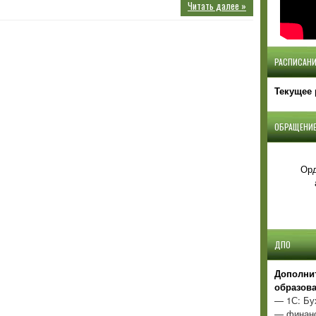
Читать далее »
РАСПИСАНИ
Текущее 
ОБРАЩЕНИЕ
Орд
ДПО
Д
ополни
образов
— 1С: Бу
— финанс