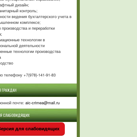
фтный дизайн;
нитарный контроль;
ности ведения бухгалтерского учета в
ышленном комплексе;
 производства и переработки
а;
ационные технологии в
ональной деятельности
енные технологии производства
а
одство
о телефону +7(978)-141-91-83
Я ГРАЖДАН
ронной почте:
aic-crimea@mail.ru
ЛЯ СЛАБОВИДЯЩИХ
ерсия для слабовидящих