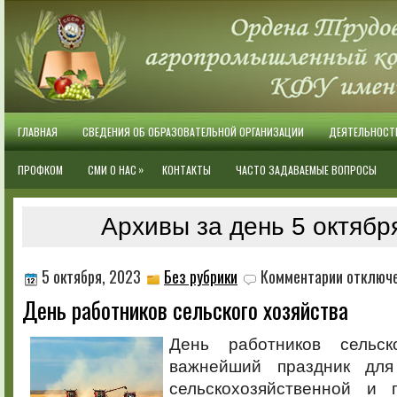
ГЛАВНАЯ
СВЕДЕНИЯ ОБ ОБРАЗОВАТЕЛЬНОЙ ОРГАНИЗАЦИИ
ДЕЯТЕЛЬНОСТ
»
ПРОФКОМ
СМИ О НАС
КОНТАКТЫ
ЧАСТО ЗАДАВАЕМЫЕ ВОПРОСЫ
Архивы за день 5 октябр
к
5 октября, 2023
Без рубрики
Комментарии
отключ
записи
День работников сельского хозяйства
День
работников
сельского
День работников сельс
хозяйства
важнейший праздник для
сельскохозяйственной и 