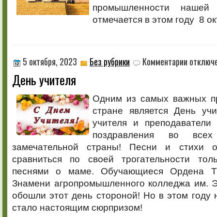
промышленности нашей 
отмечается в этом году 8 ок
к
5 октября, 2023
Без рубрики
Комментарии
отключ
записи
День учителя
День
учителя
Одним из самых важных п
стране является День учи
учителя и преподаватели
поздравления во всех
замечательной страны! Песни и стихи о
сравниться по своей трогательности тол
песнями о маме. Обучающиеся Ордена Тр
Знамени агропромышленного колледжа им. Э
обошли этот день стороной! Но в этом году
стало настоящим сюрпризом!