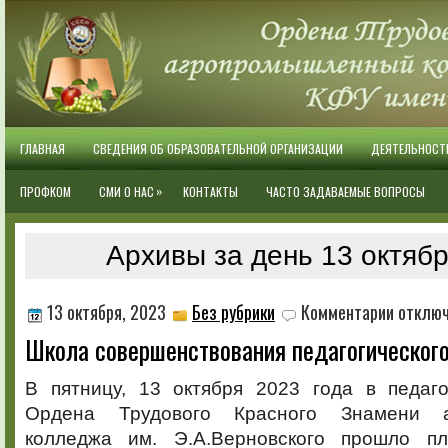
ГЛАВНАЯ
СВЕДЕНИЯ ОБ ОБРАЗОВАТЕЛЬНОЙ ОРГАНИЗАЦИИ
ДЕЯТЕЛЬНОСТ
»
ПРОФКОМ
СМИ О НАС
КОНТАКТЫ
ЧАСТО ЗАДАВАЕМЫЕ ВОПРОСЫ
Архивы за день 13 октябр
к
13 октября, 2023
Без рубрики
Комментарии
отклю
записи
Школа совершенствования педагогического
Школа
совершенс
педагогич
В пятницу, 13 октября 2023 года в педаго
мастерств
Ордена Трудового Красного Знамени а
колледжа им. Э.А.Верновского прошло пл