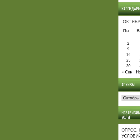
КАЛЕНДАР
ОКТЯБР
Пн
В
2
9
16
23
30
« Сен
Н
АРХИВЫ
Архивы
НЕЗАВИСИМ
УСЛУГ
ОПРОС.
УСЛОВИЙ