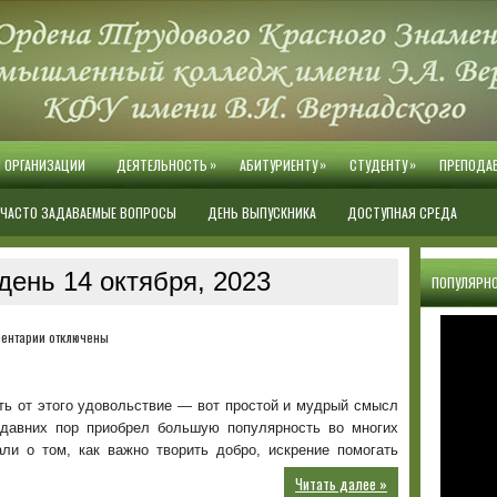
»
»
»
Й ОРГАНИЗАЦИИ
ДЕЯТЕЛЬНОСТЬ
АБИТУРИЕНТУ
СТУДЕНТУ
ПРЕПОДА
ЧАСТО ЗАДАВАЕМЫЕ ВОПРОСЫ
ДЕНЬ ВЫПУСКНИКА
ДОСТУПНАЯ СРЕДА
день 14 октября, 2023
ПОПУЛЯРНО
к
ентарии
отключены
записи
День
добрых
ть от этого удовольствие — вот простой и мудрый смысл
дел!
едавних пор приобрел большую популярность во многих
ли о том, как важно творить добро, искрение помогать
Читать далее »