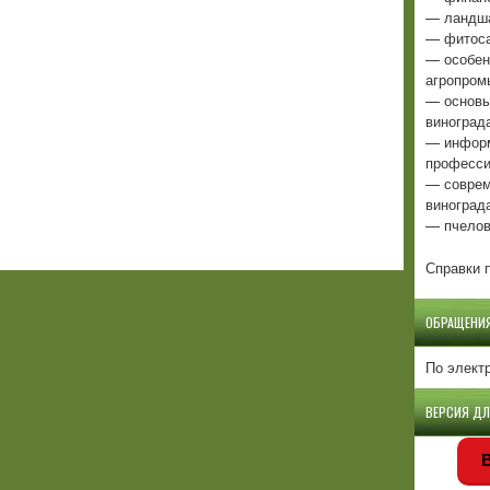
— ландша
— фитоса
— особен
агропром
— основы
виноград
— информ
професси
— соврем
виноград
— пчелов
Справки п
ОБРАЩЕНИ
По элект
ВЕРСИЯ Д
В