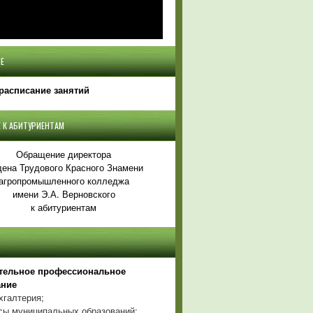
Е
расписание занятий
 К АБИТУРИЕНТАМ
Обращение директора
ена Трудового Красного Знамени
агропромышленного колледжа
имени Э.А. Верновского
к абитуриентам
тельное профессиональное
ание
хгалтерия;
ы муниципальных образований;