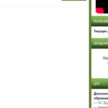
РАСПИСАНИ
Текущее 
ОБРАЩЕНИЕ
Орд
ДПО
Д
ополни
образов
— 1С: Бу
— финанс