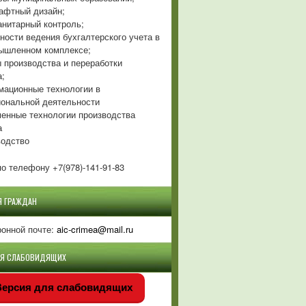
фтный дизайн;
нитарный контроль;
ности ведения бухгалтерского учета в
ышленном комплексе;
 производства и переработки
а;
ационные технологии в
ональной деятельности
енные технологии производства
а
одство
о телефону +7(978)-141-91-83
Я ГРАЖДАН
ронной почте:
aic-crimea@mail.ru
ЛЯ СЛАБОВИДЯЩИХ
ерсия для слабовидящих