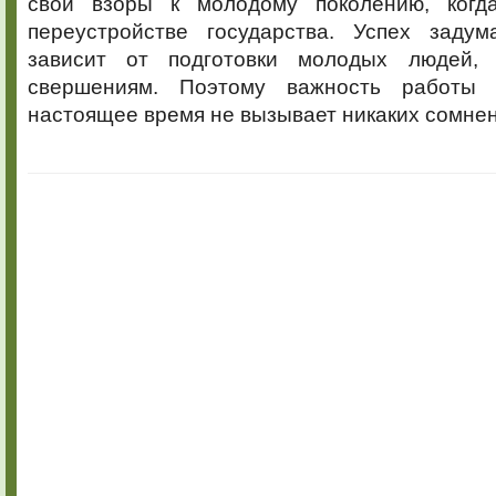
свои взоры к молодому поколению, когд
промышленн
в
переустройстве государства. Успех заду
России
зависит от подготовки молодых людей,
посвящаетс
свершениям. Поэтому важность работы
настоящее время не вызывает никаких сомнен