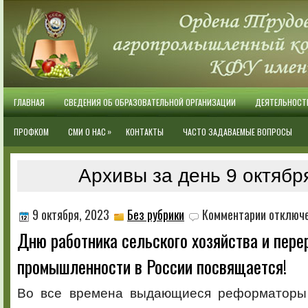
ГЛАВНАЯ
СВЕДЕНИЯ ОБ ОБРАЗОВАТЕЛЬНОЙ ОРГАНИЗАЦИИ
ДЕЯТЕЛЬНОСТ
»
ПРОФКОМ
СМИ О НАС
КОНТАКТЫ
ЧАСТО ЗАДАВАЕМЫЕ ВОПРОСЫ
Архивы за день 9 октябр
к
9 октября, 2023
Без рубрики
Комментарии
отключ
записи
Дню работника сельского хозяйства и пер
Дню
работника
промышленности в России посвящается!
сельского
хозяйства
и
Во все времена выдающиеся реформаторы
перерабат