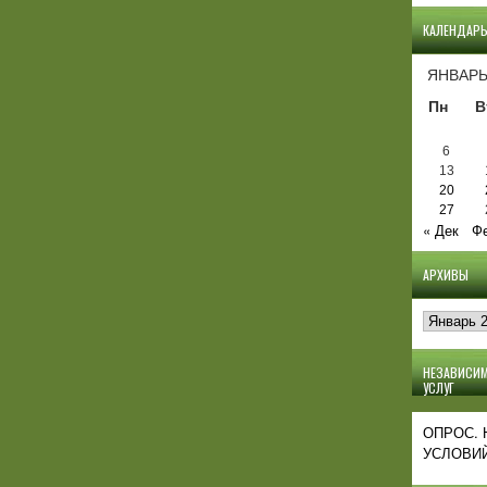
КАЛЕНДАР
ЯНВАРЬ
Пн
В
6
13
20
27
« Дек
Фе
АРХИВЫ
Архивы
НЕЗАВИСИМ
УСЛУГ
ОПРОС.
УСЛОВИЙ