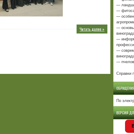
— ландша
— фитоса
— особен
агропром
— основы
Читать далее »
виноград
— информ
професси
— соврем
виноград
— пчелов
Справки п
ОБРАЩЕНИ
По элект
ВЕРСИЯ Д
В