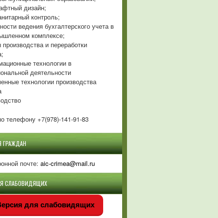
фтный дизайн;
нитарный контроль;
ности ведения бухгалтерского учета в
ышленном комплексе;
 производства и переработки
а;
ационные технологии в
ональной деятельности
енные технологии производства
а
одство
о телефону +7(978)-141-91-83
Я ГРАЖДАН
ронной почте:
aic-crimea@mail.ru
ЛЯ СЛАБОВИДЯЩИХ
ерсия для слабовидящих