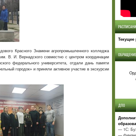
РАСПИСАНИ
Текущее 
удового Красного Знамени агропромышленного колледжа
ОБРАЩЕНИЕ
им. В. И. Вернадского совместно с центром координации
кого федерального университета, отдали дань памяти
ельный городок» и приняли активное участие в экскурсии
Орд
ДПО
Д
ополни
образов
— 1С: Бу
— финанс