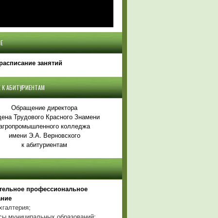
Е
расписание занятий
 К АБИТУРИЕНТАМ
Обращение директора
ена Трудового Красного Знамени
агропромышленного колледжа
имени Э.А. Верновского
к абитуриентам
тельное профессиональное
ание
хгалтерия;
ы муниципальных образований;