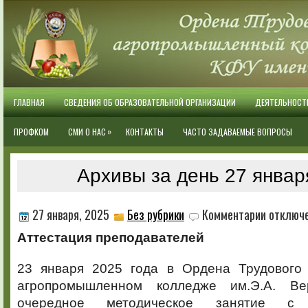
ГЛАВНАЯ
СВЕДЕНИЯ ОБ ОБРАЗОВАТЕЛЬНОЙ ОРГАНИЗАЦИИ
ДЕЯТЕЛЬНОСТ
»
ПРОФКОМ
СМИ О НАС
КОНТАКТЫ
ЧАСТО ЗАДАВАЕМЫЕ ВОПРОСЫ
Архивы за день 27 январ
к
27 января, 2025
Без рубрики
Комментарии
отключ
записи
Аттестация преподавателей
23 января 2025 года в Ордена Трудового
агропромышленном колледже им.Э.А. Ве
очередное методическое занятие с п