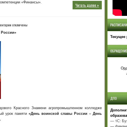
омпетенции «Финансы».
Читать далее »
к
ентарии
отключены
РАСПИСАНИ
записи
 России»
Текущее 
ОБРАЩЕНИЕ
Орд
ДПО
ового Красного Знамени агропромышленном колледже
Д
ополни
ный урок памяти
«
День воинской славы России – День
образов
.
— 1С: Бу
— финанс