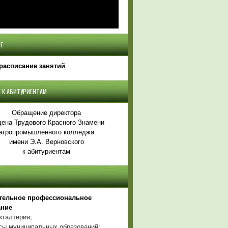
Е
расписание занятий
 К АБИТУРИЕНТАМ
Обращение директора
ена Трудового Красного Знамени
агропромышленного колледжа
имени Э.А. Верновского
к абитуриентам
тельное профессиональное
ание
хгалтерия;
ы муниципальных образований;