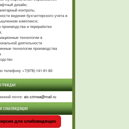
фтный дизайн;
нитарный контроль;
ности ведения бухгалтерского учета в
ышленном комплексе;
 производства и переработки
а;
ационные технологии в
ональной деятельности
енные технологии производства
а
одство
о телефону +7(978)-141-91-83
Я ГРАЖДАН
ронной почте:
aic-crimea@mail.ru
ЛЯ СЛАБОВИДЯЩИХ
ерсия для слабовидящих