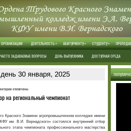
»
»
»
Й ОРГАНИЗАЦИИ
ДЕЯТЕЛЬНОСТЬ
АБИТУРИЕНТУ
СТУДЕНТУ
ПРЕПОДА
ЧАСТО ЗАДАВАЕМЫЕ ВОПРОСЫ
ДЕНЬ ВЫПУСКНИКА
ДОСТУПНАЯ СРЕДА
день 30 января, 2025
ПОПУЛЯРНО
к
ентарии
отключены
записи
ор на региональный чемпионат
Продолжается
внутренний
отбор
на
вого Красного Знамени агропромышленном колледже имени
региональный
КФУ им. В.И. Вернадского» состоялся внутренний отбор
чемпионат
льного этапа чемпионата профессионального мастерства
«Профессионалы»