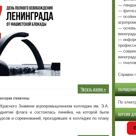
— ландша
— фитоса
— особен
агропром
— основы
виноград
— информ
професси
— соврем
виноград
— пчелов
Справки п
Читать далее »
ОБРАЩЕНИ
к
ентарии
отключены
По элект
записи
о Красного Знамени агропромышленном колледже им. Э.А.
однятие флага и состоялась линейка, на которой были
ВЕРСИЯ Д
урсов и соревнований, проходивших в колледже по плану
В