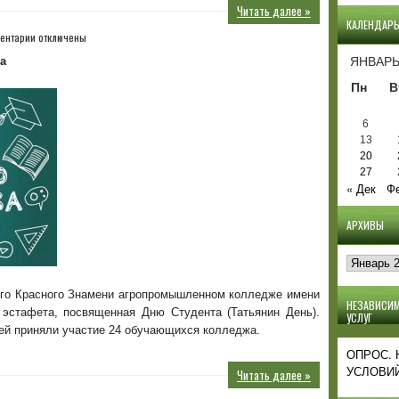
Читать далее »
КАЛЕНДАР
к
ентарии
отключены
записи
ЯНВАРЬ
а
Пн
В
6
13
20
27
« Дек
Фе
АРХИВЫ
Архивы
вого Красного Знамени агропромышленном колледже имени
НЕЗАВИСИМ
 эстафета, посвященная Дню Студента (Татьянин День).
УСЛУГ
ней приняли участие 24 обучающихся колледжа.
ОПРОС.
УСЛОВИЙ
Читать далее »