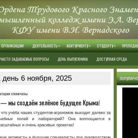
»
»
»
Й ОРГАНИЗАЦИИ
ДЕЯТЕЛЬНОСТЬ
АБИТУРИЕНТУ
СТУДЕНТУ
ПРЕПОДА
ЧАСТО ЗАДАВАЕМЫЕ ВОПРОСЫ
ДЕНЬ ВЫПУСКНИКА
ДОСТУПНАЯ СРЕДА
 день 6 ноября, 2025
ПОПУЛЯРНО
к
нтарии
отключены
записи
ю — мы создаём зелёное будущее Крыма!
Мы
не
 что учёба наших студентов-агрономов выходит далеко за
просто
чебных полей и лабораторий? Она воплощается в
учим
асштабных и очень красивых проектах!
агрономию
—
наши активисты и будущие специалисты под руководством
мы