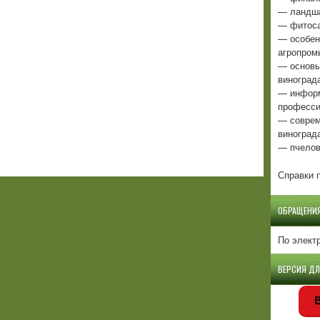
— ландша
— фитоса
— особен
агропром
— основы
виноград
— информ
професси
— соврем
виноград
— пчелов
Справки п
ОБРАЩЕНИ
По элект
ВЕРСИЯ Д
В