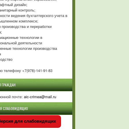
фтный дизайн;
нитарный контроль;
ности ведения бухгалтерского учета в
ышленном комплексе;
 производства и переработки
а;
ационные технологии в
ональной деятельности
енные технологии производства
а
одство
о телефону +7(978)-141-91-83
Я ГРАЖДАН
ронной почте:
aic-crimea@mail.ru
ЛЯ СЛАБОВИДЯЩИХ
ерсия для слабовидящих