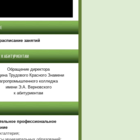
Е
расписание занятий
 К АБИТУРИЕНТАМ
Обращение директора
ена Трудового Красного Знамени
агропромышленного колледжа
имени Э.А. Верновского
к абитуриентам
тельное профессиональное
ание
хгалтерия;
ы муниципальных образований;