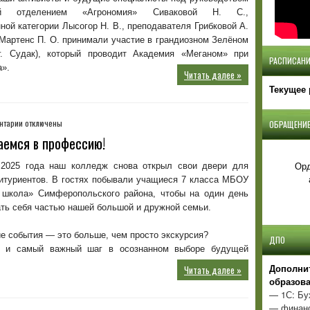
создаём
ей отделением «Агрономия» Сиваковой Н. С.,
зелёное
ой категории Лысогор Н. В., преподавателя Грибковой А.
будущее
 Мартенс П. О. принимали участие в грандиозном Зелёном
Крыма!
г. Судак), который проводит Академия «Меганом» при
РАСПИСАНИ
а».
Читать далее »
Текущее 
к
нтарии
отключены
ОБРАЩЕНИЕ
записи
аемся в профессию!
Студент
на
Орд
 2025 года наш колледж снова открыл свои двери для
один
итуриентов. В гостях побывали учащиеся 7 класса МБОУ
день:
 школа» Симферопольского района, чтобы на один день
погружаемся
ть себя частью нашей большой и дружной семьи.
в
профессию!
е события — это больше, чем просто экскурсия?
ДПО
й и самый важный шаг в осознанном выборе будущей
Д
ополни
Читать далее »
образов
— 1С: Бу
— финанс