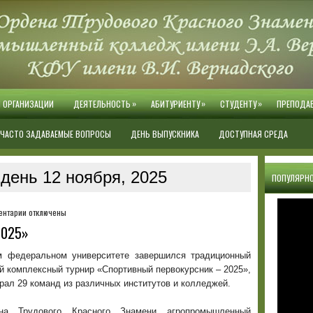
»
»
»
Й ОРГАНИЗАЦИИ
ДЕЯТЕЛЬНОСТЬ
АБИТУРИЕНТУ
СТУДЕНТУ
ПРЕПОДА
ЧАСТО ЗАДАВАЕМЫЕ ВОПРОСЫ
ДЕНЬ ВЫПУСКНИКА
ДОСТУПНАЯ СРЕДА
день 12 ноября, 2025
ПОПУЛЯРНО
к
ентарии
отключены
записи
2025»
«Спортивный
первокурсник
 федеральном университете завершился традиционный
–
 комплексный турнир «Спортивный первокурсник – 2025»,
2025»
рал 29 команд из различных институтов и колледжей.
а Трудового Красного Знамени агропромышленный