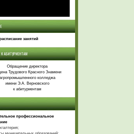
Е
расписание занятий
 К АБИТУРИЕНТАМ
Обращение директора
ена Трудового Красного Знамени
агропромышленного колледжа
имени Э.А. Верновского
к абитуриентам
тельное профессиональное
ание
хгалтерия;
ы муниципальных образований;