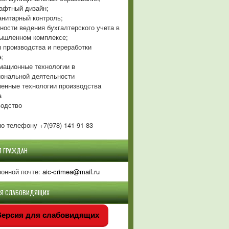
фтный дизайн;
нитарный контроль;
ности ведения бухгалтерского учета в
ышленном комплексе;
 производства и переработки
а;
ационные технологии в
ональной деятельности
енные технологии производства
а
одство
о телефону +7(978)-141-91-83
Я ГРАЖДАН
ронной почте:
aic-crimea@mail.ru
ЛЯ СЛАБОВИДЯЩИХ
ерсия для слабовидящих