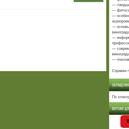
— ландша
— фитоса
— особен
агропром
— основы
виноград
— информ
професси
— соврем
виноград
— пчелов
Справки п
ОБРАЩЕНИ
По элект
ВЕРСИЯ Д
В