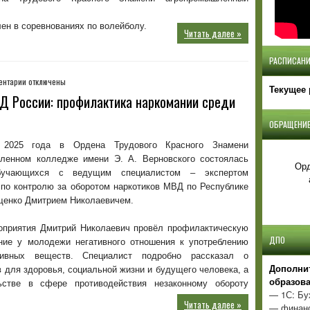
ен в соревнованиях по волейболу.
Читать далее »
РАСПИСАНИ
к
ентарии
отключены
Текущее 
записи
Д России: профилактика наркомании среди
Встреча
с
ОБРАЩЕНИЕ
представителем
МВД
 2025 года в Ордена Трудового Красного Знамени
России:
ленном колледже имени Э. А. Верновского состоялась
Орд
профилактика
бучающихся с ведущим специалистом – экспертом
наркомании
 по контролю за оборотом наркотиков МВД по Республике
среди
енко Дмитрием Николаевичем.
молодежи
оприятия Дмитрий Николаевич провёл профилактическую
ДПО
ние у молодежи негативного отношения к употреблению
тивных веществ. Специалист подробно рассказал о
Д
ополни
 для здоровья, социальной жизни и будущего человека, а
образов
стве в сфере противодействия незаконному обороту
— 1С: Бу
Читать далее »
— финанс