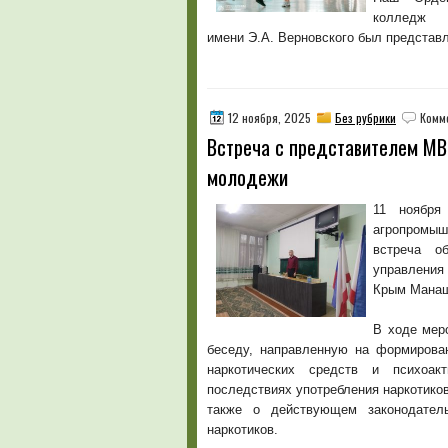
колледж
имени Э.А. Верновского был представл
12 ноября, 2025
Без рубрики
Комм
Встреча с представителем МВ
молодежи
11 ноября
агропромыш
встреча о
управления
Крым Манащ
В ходе мер
беседу, направленную на формирова
наркотических средств и психоак
последствиях употребления наркотиков
также о действующем законодатель
наркотиков.