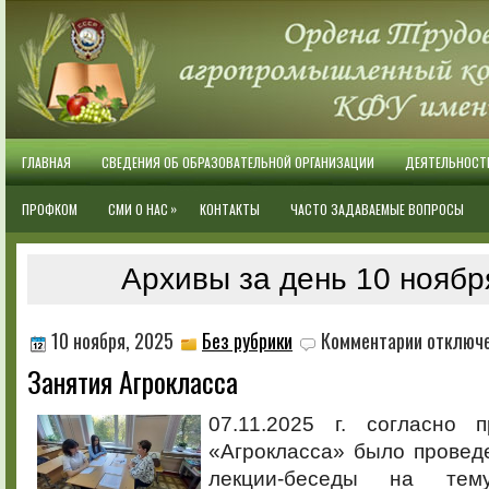
ГЛАВНАЯ
СВЕДЕНИЯ ОБ ОБРАЗОВАТЕЛЬНОЙ ОРГАНИЗАЦИИ
ДЕЯТЕЛЬНОСТ
»
ПРОФКОМ
СМИ О НАС
КОНТАКТЫ
ЧАСТО ЗАДАВАЕМЫЕ ВОПРОСЫ
Архивы за день 10 ноябр
к
10 ноября, 2025
Без рубрики
Комментарии
отключ
записи
Занятия Агрокласса
Занятия
Агрокласса
07.11.2025 г. согласно 
«Агрокласса» было провед
лекции-беседы на тем