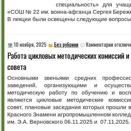
специальность» для уча
«СОШ № 22 им. воина-афганца Сергея Бережно
В лекции были освещены следующие вопросы
к
10 ноября, 2025
Без рубрики
Комментарии
отключ
записи
Работа цикловых методических комиссий и
Работа
цикловых
совета
методическ
комиссий
и
Основными звеньями средних професси
методическ
заведений, организующими и осуществ
совета
методическую работу по обучению и восп
являются цикловые методические комисси
совет, плановые заседания которых прошли 
Красного Знамени агропромышленном колле
им. Э.А. Верновского 06.11.2025 и 07.11.2025.