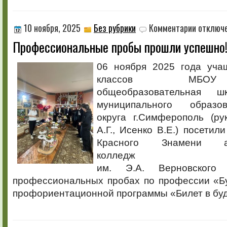
к
10 ноября, 2025
Без рубрики
Комментарии
отключ
записи
Профессиональные пробы прошли успешно
Профессио
пробы
прошли
06 ноября 2025 года уча
успешно!
классов МБОУ
общеобразовательна
муниципального образо
округа г.Симферополь (ру
А.Г., Исенко В.Е.) посетил
Красного Знамени аг
колледж
им. Э.А. Верновского
профессиональных пробах по профессии «Бу
профориентационной программы «Билет в бу