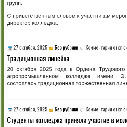
групп.
С приветственным словом к участникам меро
директор колледжа,
к
27 октября, 2025
Без рубрики
Комментарии
отклю
записи
Традиционная линейка
Традицио
линейка
20 октября 2025 года в Ордена Трудового
агропромышленном колледже имени Э.
состоялась традиционная торжественная лин
к
27 октября, 2025
Без рубрики
Комментарии
отклю
записи
Студенты колледжа приняли участие в мо
Студенты
колледжа