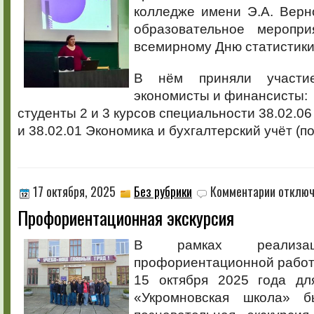
экспертом
колледже имени Э.А. Верн
Росстата!
образовательное меропри
всемирному Дню статистики 
В нём приняли участи
экономисты и финансисты:
студенты 2 и 3 курсов специальности 38.02.0
и 38.02.01 Экономика и бухгалтерский учёт (п
к
17 октября, 2025
Без рубрики
Комментарии
отклю
записи
Профориентационная экскурсия
Профориен
экскурсия
В рамках реализац
профориентационной рабо
15 октября 2025 года д
«Укромновская школа» б