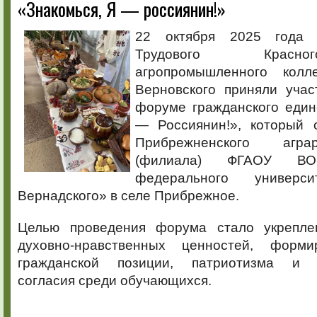
«Знакомься, Я — россиянин!»
приняли
участие
в
22 октября 2025 года 
молодёжн
Трудового Красн
форуме
«Знакомьс
агропромышленного кол
Я
Верновского приняли уча
—
россиянин
форуме гражданского един
— Россиянин!», который 
Прибрежненского агра
(филиала) ФГАОУ В
федерального универс
Вернадского» в селе Прибрежное.
Целью проведения форума стало укрепле
духовно-нравственных ценностей, форми
гражданской позиции, патриотизма и 
согласия среди обучающихся.