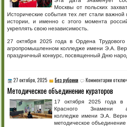
Эта дата знаменует со
Москвы от польских захват
Исторические события тех лет стали важной 
истории, и именно с этого момента росси
укреплять свою независимость.
27 октября 2025 года в Ордена Трудового
агропромышленном колледже имени Э.А. Вер
праздничный конкурс, посвященный Дню наро
к
27 октября, 2025
Без рубрики
Комментарии
отклю
записи
Методическое объединение кураторов
Методиче
объедине
кураторов
17 октября 2025 года в 
Красного Знамени аг
колледже имени Э.А. Верн
методическое объединение