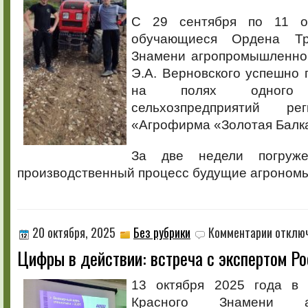
С 29 сентября по 11 о
обучающиеся Ордена Тр
Знамени агропромышленно
Э.А. Верновского успешно 
на полях одного
сельхозпредприятий
«Агрофирма «Золотая Балк
За две недели погруж
производственный процесс будущие агрономы
к
20 октября, 2025
Без рубрики
Комментарии
отклю
записи
Цифры в действии: встреча с экспертом Ро
Цифры
в
действии:
13 октября 2025 года в 
встреча
Красного Знамени аг
с