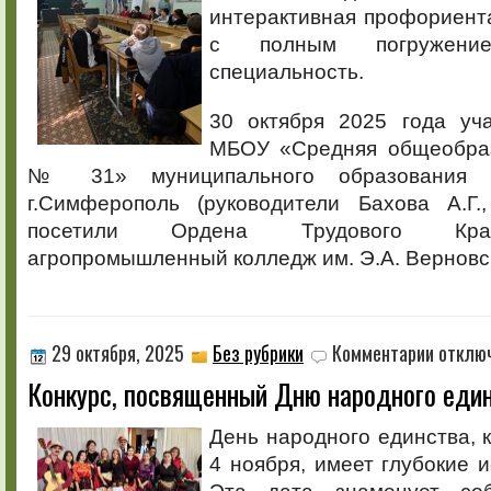
интерактивная профориент
с полным погружен
специальность.
30 октября 2025 года уч
МБОУ «Средняя общеобраз
№ 31» муниципального образования го
г.Симферополь (руководители Бахова А.Г.,
посетили Ордена Трудового Кра
агропромышленный колледж им. Э.А. Верновс
к
29 октября, 2025
Без рубрики
Комментарии
отклю
записи
Конкурс, посвященный Дню народного еди
Конкурс,
посвящен
Дню
День народного единства, 
народног
4 ноября, имеет глубокие и
единства