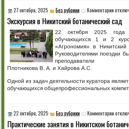
к
27 октября, 2025
Без рубрики
Комментарии
отклю
записи
Экскурсия в Никитский ботанический сад
Экскурсия
в
Никитский
22 октября 2025 года 
ботаничес
обучающихся 1 и 2 курс
сад
«Агрономия» в Никитский 
Руководителями поездки бы
преподаватели
Плотникова В. А. и Хайрова А.С.
Одной из задач деятельности куратора являе
обучающихся общепрофессиональных компет
к
22 октября, 2025
Без рубрики
Комментарии
отклю
записи
Практические занятия в Никитском ботани
Практичес
занятия