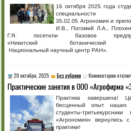
в
16 октября 2025 года студе
Никитском
специальности
ботаничес
саду
35.02.05 Агрономия и преп
И.В., Погомий Л.А., Плохен
Г.Я. посетили базовое предп
«Никитский ботаничес
Национальный научный центр РАН».
к
20 октября, 2025
Без рубрики
Комментарии
отклю
записи
Практические занятия в ООО «Агрофирма «
Практичес
занятия
в
Практика завершена! 
ООО
бесценный опыт наших 
«Агрофир
«Золотая
студенты-третьекурсники
балка»
«Агрономия» вернулись с
практики!