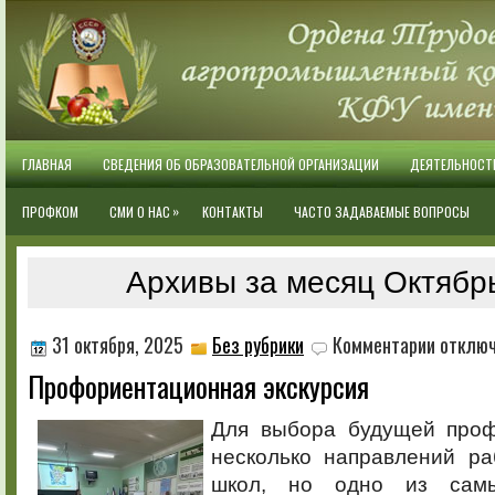
ГЛАВНАЯ
СВЕДЕНИЯ ОБ ОБРАЗОВАТЕЛЬНОЙ ОРГАНИЗАЦИИ
ДЕЯТЕЛЬНОСТ
»
ПРОФКОМ
СМИ О НАС
КОНТАКТЫ
ЧАСТО ЗАДАВАЕМЫЕ ВОПРОСЫ
Архивы за месяц Октябр
к
31 октября, 2025
Без рубрики
Комментарии
отклю
записи
Профориентационная экскурсия
Профориен
экскурсия
Для выбора будущей проф
несколько направлений р
школ, но одно из сам