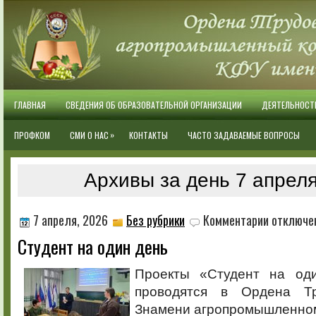
ГЛАВНАЯ
СВЕДЕНИЯ ОБ ОБРАЗОВАТЕЛЬНОЙ ОРГАНИЗАЦИИ
ДЕЯТЕЛЬНОСТ
»
ПРОФКОМ
СМИ О НАС
КОНТАКТЫ
ЧАСТО ЗАДАВАЕМЫЕ ВОПРОСЫ
Архивы за день 7 апреля
к
7 апреля, 2026
Без рубрики
Комментарии
отключе
записи
Студент на один день
Студент
на
один
Проекты «Студент на оди
день
проводятся в Ордена Тр
Знамени агропромышленном