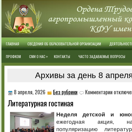
ГЛАВНАЯ
СВЕДЕНИЯ ОБ ОБРАЗОВАТЕЛЬНОЙ ОРГАНИЗАЦИИ
ДЕЯТЕЛЬНОСТ
»
ПРОФКОМ
СМИ О НАС
КОНТАКТЫ
ЧАСТО ЗАДАВАЕМЫЕ ВОПРОСЫ
Архивы за день 8 апреля
к
8 апреля, 2026
Без рубрики
Комментарии
отключе
записи
Литературная гостиная
Литературна
гостиная
Неделя детской и юно
ежегодная акция, н
популяризацию литерат