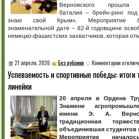
Верновского прошла и
баталия – брейн-ринг под
знаю свой Крым». Мероприятие б
знаменательной дате – 82-й годовщине осв
немецко-фашистских захватчиков, которая отм
к
21 апреля, 2026
Без рубрики
Комментарии
отключ
записи
Успеваемость и спортивные победы: итоги
Успеваемос
и
линейки
спортивные
победы:
итоги
20 апреля в Ордена Тр
традицион
Знамени агропромышл
линейки
имени Э. А. Верно
традиционная торжест
объединившая студентов 
Мероприятие начал