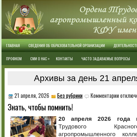
ГЛАВНАЯ
СВЕДЕНИЯ ОБ ОБРАЗОВАТЕЛЬНОЙ ОРГАНИЗАЦИИ
ДЕЯТЕЛЬНОСТ
»
ПРОФКОМ
СМИ О НАС
КОНТАКТЫ
ЧАСТО ЗАДАВАЕМЫЕ ВОПРОСЫ
Архивы за день 21 апрел
к
21 апреля, 2026
Без рубрики
Комментарии
отключ
записи
Знать, чтобы помнить!
Знать,
чтобы
помнить!
20 апреля 2026 года
в
Трудового Красн
агропромышленного кол