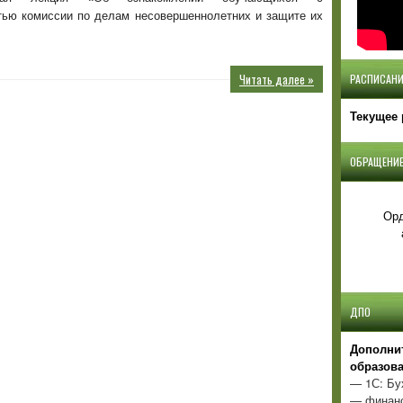
их
тью комиссии по делам несовершеннолетних и защите их
прав
Читать далее »
РАСПИСАНИ
Текущее 
ОБРАЩЕНИЕ
Орд
ДПО
Д
ополни
образов
— 1С: Бу
— финанс