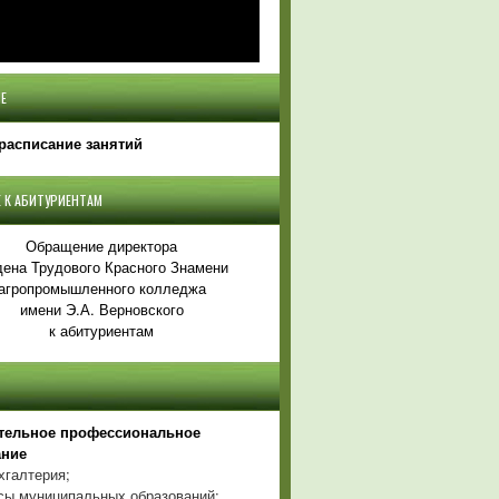
Е
расписание занятий
 К АБИТУРИЕНТАМ
Обращение директора
ена Трудового Красного Знамени
агропромышленного колледжа
имени Э.А. Верновского
к абитуриентам
тельное профессиональное
ание
хгалтерия;
ы муниципальных образований;