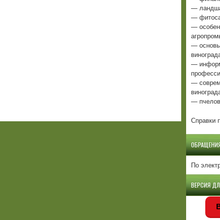
— ландша
— фитоса
— особен
агропром
— основы
виноград
— информ
професси
— соврем
виноград
— пчелов
Справки п
ОБРАЩЕНИ
По элект
ВЕРСИЯ Д
В