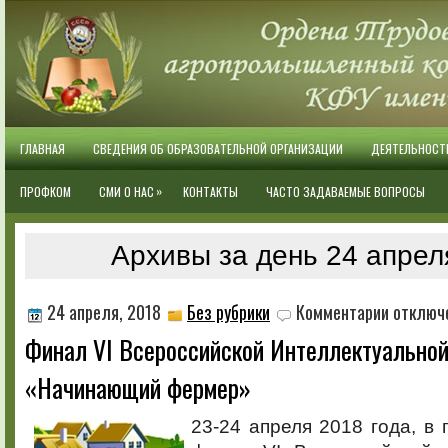
ГЛАВНАЯ
СВЕДЕНИЯ ОБ ОБРАЗОВАТЕЛЬНОЙ ОРГАНИЗАЦИИ
ДЕЯТЕЛЬНОСТ
»
ПРОФКОМ
СМИ О НАС
КОНТАКТЫ
ЧАСТО ЗАДАВАЕМЫЕ ВОПРОСЫ
Архивы за день 24 апрел
к
24 апреля, 2018
Без рубрики
Комментарии
отключ
записи
Финал VI Всероссийской Интеллектуальной
Финал
VI
«Начинающий фермер»
Всероссийс
Интеллекту
игры
23-24 апреля 2018 года, в 
«Начинающ