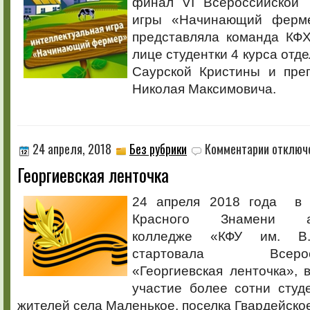
финал VI Всероссийской 
фермер»
игры «Начинающий ферм
представляла команда КФХ
лице студентки 4 курса отд
Саурской Кристины и пре
Николая Максимовича.
к
24 апреля, 2018
Без рубрики
Комментарии
отключ
записи
Георгиевская ленточка
Георгиевск
ленточка
24 апреля 2018 года в 
Красного Знамени аг
колледже «КФУ им. В.
стартовала Всерос
«Георгиевская ленточка»,
участие более сотни студе
жителей села Маленькое, поселка Гвардейско