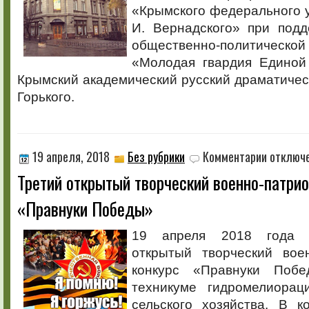
«Крымского федерального у
И. Вернадского» при под
общественно-политичес
«Молодая гвардия Единой
Крымский академический русский драматичес
Горького.
к
19 апреля, 2018
Без рубрики
Комментарии
отключ
записи
Третий открытый творческий военно-патрио
Третий
открытый
«Правнуки Победы»
творческий
военно-
патриотиче
19 апреля 2018 года с
конкурс
открытый творческий воен
«Правнуки
Победы»
конкурс «Правнуки Поб
техникуме гидромелиорац
сельского хозяйства. В к