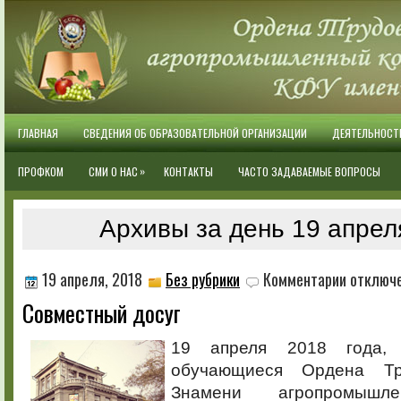
ГЛАВНАЯ
СВЕДЕНИЯ ОБ ОБРАЗОВАТЕЛЬНОЙ ОРГАНИЗАЦИИ
ДЕЯТЕЛЬНОСТ
»
ПРОФКОМ
СМИ О НАС
КОНТАКТЫ
ЧАСТО ЗАДАВАЕМЫЕ ВОПРОСЫ
Архивы за день 19 апрел
к
19 апреля, 2018
Без рубрики
Комментарии
отключ
записи
Совместный досуг
Совместный
досуг
19 апреля 2018 года, 
обучающиеся Ордена Тр
Знамени агропромышле