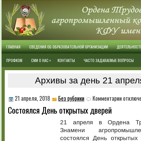
ГЛАВНАЯ
СВЕДЕНИЯ ОБ ОБРАЗОВАТЕЛЬНОЙ ОРГАНИЗАЦИИ
ДЕЯТЕЛЬНОСТ
»
ПРОФКОМ
СМИ О НАС
КОНТАКТЫ
ЧАСТО ЗАДАВАЕМЫЕ ВОПРОСЫ
Архивы за день 21 апрел
к
21 апреля, 2018
Без рубрики
Комментарии
отключ
записи
Состоялся День открытых дверей
Состоялся
День
открытых
21 апреля в Ордена Тр
дверей
Знамени агропромышл
состоялся День открытых 