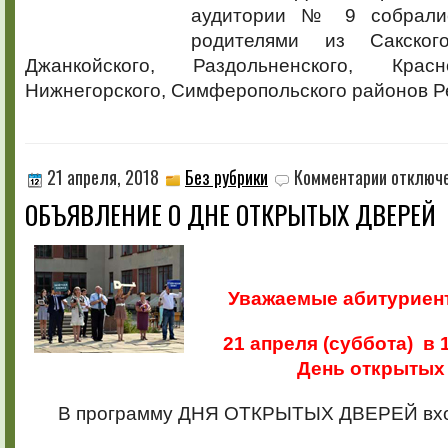
аудитории № 9 собрали
родителями из Сакского
Джанкойского, Раздольненского, Крас
Нижнегорского, Симферопольского районов Р
к
21 апреля, 2018
Без рубрики
Комментарии
отключ
записи
ОБЪЯВЛЕНИЕ О ДНЕ ОТКРЫТЫХ ДВЕРЕЙ
ОБЪЯВЛЕНИ
О
ДНЕ
ОТКРЫТЫХ
ДВЕРЕЙ
Уважаемые абитуриент
21 апреля (суббота) в 
День открытых
В программу ДНЯ ОТКРЫТЫХ ДВЕРЕЙ вхо