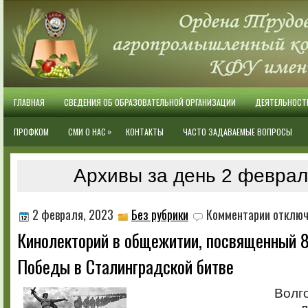
ГЛАВНАЯ
СВЕДЕНИЯ ОБ ОБРАЗОВАТЕЛЬНОЙ ОРГАНИЗАЦИИ
ДЕЯТЕЛЬНОСТ
»
ПРОФКОМ
СМИ О НАС
КОНТАКТЫ
ЧАСТО ЗАДАВАЕМЫЕ ВОПРОСЫ
Архивы за день 2 феврал
к
2 февраля, 2023
Без рубрики
Комментарии
отклю
записи
Кинолекторий в общежитии, посвященный 
Кинолекто
в
Победы в Сталинградской битве
общежитии
посвящен
80-
Волг
летию