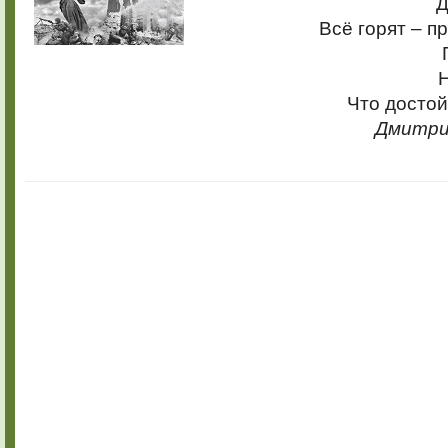
Д
со
дня
Всё горят – п
Победы
в
Сталингра
Н
битве
Что достой
Дмитри